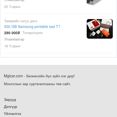
5
20 7сарын
Зөөврийн хатуу диск
500 GB Samsung portable ssd T7
290 000₮
Тохиролцоно
2
Улаанбаатар
18 7сарын
Mglzar.com - Бизнесийн бүх зүйл нэг дор!
Монголын зар суртачилгааны төв сайт.
Зарууд
Дэлгүүр
Үйлчилгээ