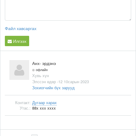
Файл хавсаргах
Илгээх
Анх- эрдэнэ
офлайн
Хувь хүн
Элссэн өдөр -12 10сарын 2023
Зохиогчийн бүх зарууд
Контакт:
Дугаар харах
Утас.:
88x xxx xxxx