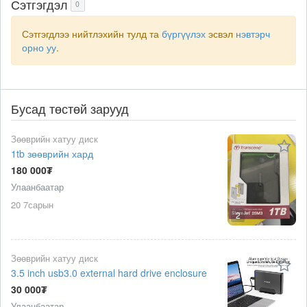
Сэтгэгдэл
0
Сэтгэгдлээ нийтлэхийн тулд та
бүргүүлэх
эсвэл
нэвтэрч
орно уу
.
Бусад төстөй зарууд
Зөөврийн хатуу диск
1tb зөөврийн хард
180 000₮
Улаанбаатар
20 7сарын
2
Зөөврийн хатуу диск
3.5 inch usb3.0 external hard drive enclosure
30 000₮
Улаанбаатар