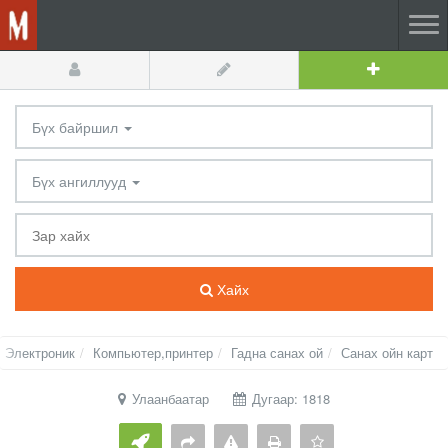
Бүх байршил
Бүх ангиллууд
Хайх
Электроник
Компьютер,принтер
Гадна санах ой
Санах ойн карт
Улаанбаатар
Дугаар: 1818