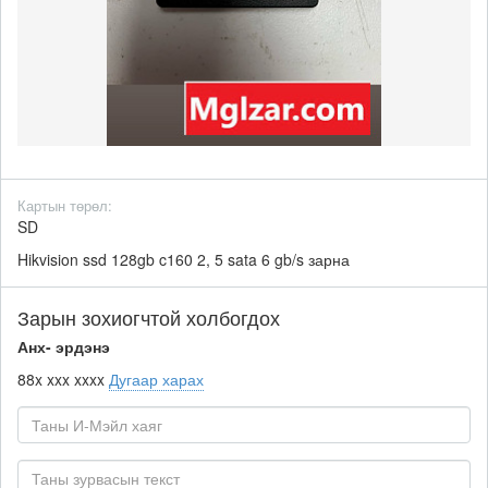
Картын төрөл:
SD
Hikvision ssd 128gb c160 2, 5 sata 6 gb/s зарна
Зарын зохиогчтой холбогдох
Анх- эрдэнэ
88x xxx xxxx
Дугаар харах