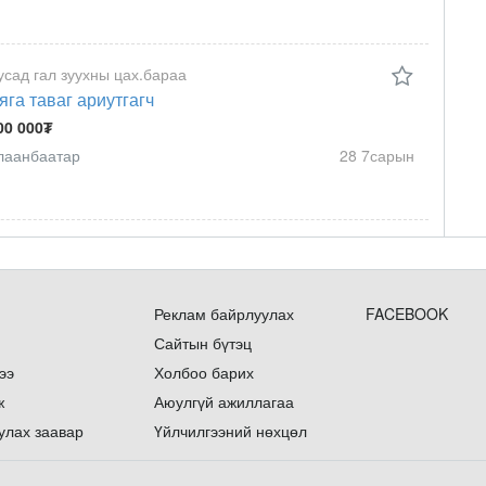
усад гал зуухны цах.бараа
яга таваг ариутгагч
00 000₮
лаанбаатар
28 7сарын
Реклам байрлуулах
FACEBOOK
Сайтын бүтэц
ээ
Холбоо барих
ж
Аюулгүй ажиллагаа
улах заавар
Үйлчилгээний нөхцөл