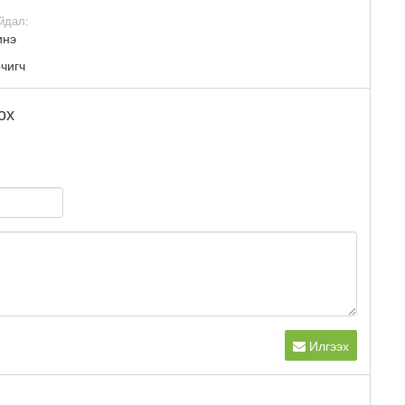
йдал:
инэ
чигч
ох
Илгээх