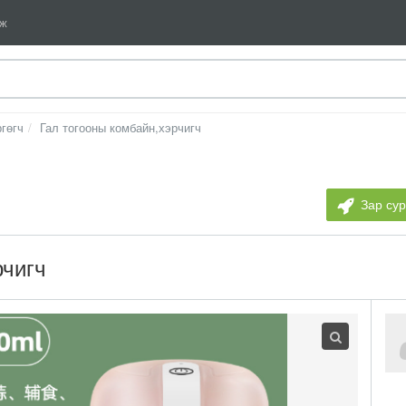
мж
ргөгч
Гал тогооны комбайн,хэрчигч
Зар су
рчигч