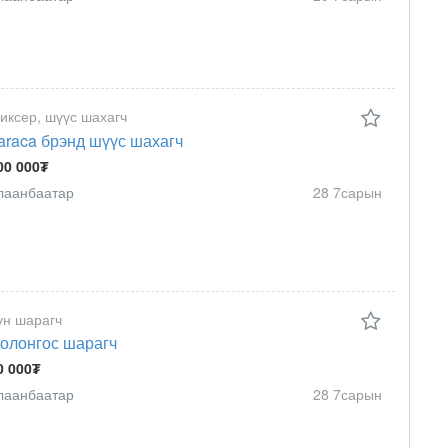
иксер, шүүс шахагч
araca брэнд шүүс шахагч
00 000₮
лаанбаатар
28 7сарын
үн шарагч
олонгос шарагч
0 000₮
лаанбаатар
28 7сарын