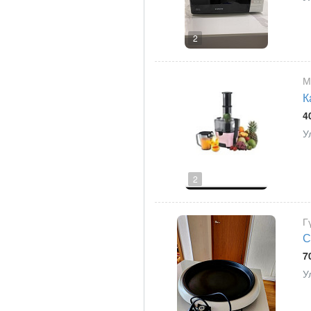
2
М
К
4
У
2
Г
С
7
У