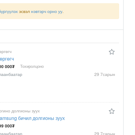
бүргүүлэх
эсвэл
нэвтэрч орно уу
.
өргөгч
өргөгч
00 000₮
Тохиролцоно
лаанбаатар
29 7сарын
огино долгионы зуух
amsung бичил долгионы зуух
99 000₮
лаанбаатар
29 7сарын