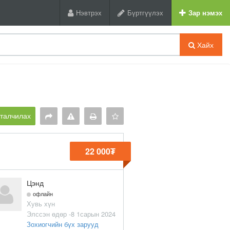
Нэвтрэх
Бүртгүүлэх
Зар нэмэх
Хайх
рталчилах
22 000₮
Цэнд
офлайн
Хувь хүн
Элссэн өдөр -8 1сарын 2024
Зохиогчийн бүх зарууд