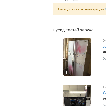
Сэтгэгдлээ нийтлэхийн тулд та
Бусад төстөй зарууд
Х
Х
6
У
3
Б
S
2
У