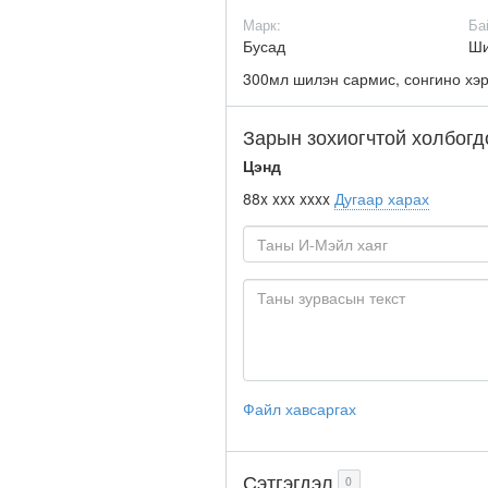
Марк:
Ба
Бусад
Ш
300мл шилэн сармис, сонгино хэр
Зарын зохиогчтой холбогд
Цэнд
88x xxx xxxx
Дугаар харах
Файл хавсаргах
Сэтгэгдэл
0