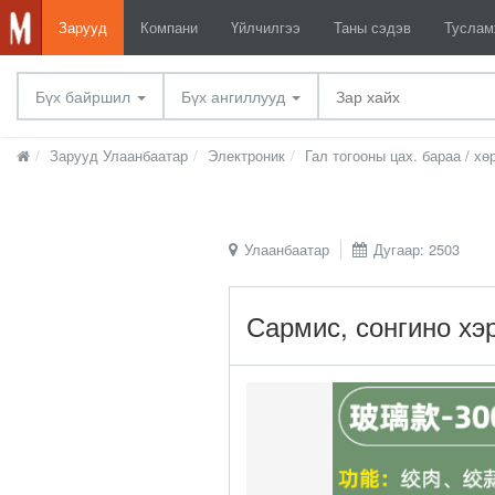
Зарууд
Компани
Үйлчилгээ
Таны сэдэв
Тусла
Бүх байршил
Бүх ангиллууд
Зарууд Улаанбаатар
Электроник
Гал тогооны цах. бараа / хө
Улаанбаатар
Дугаар: 2503
Сармис, сонгино хэ