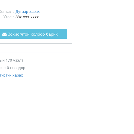
Контакт:
Дугаар харах
Утас.:
88x xxx xxxx
Зохиогчтой холбоо барих
ын 170 үзэлт
ээс 0 өнөөдөр
тистик харах