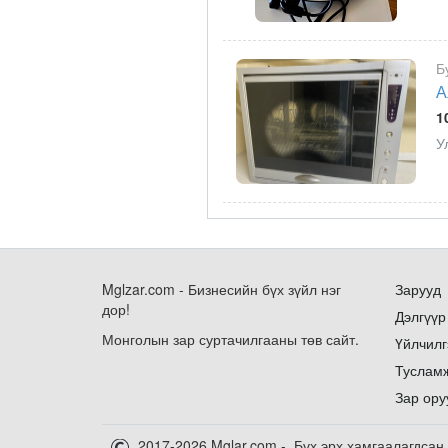
Б
А
1
У
Mglzar.com - Бизнесийн бүх зүйл нэг
Зарууд
дор!
Дэлгүүр
Монголын зар суртачилгааны төв сайт.
Үйлчилг
Туслам
Зар ору
2017-2026 Mglar.com - Бүх эрх хамгаалагдсан