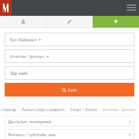
Бүх байршил
Атлетик / фитнес
Хайх
анбаатар
Аялал,спорт,сонирхол
Спорт / Аялал
Атлетик / фитнес
Дасгалын төхөөрөмж
2
Фитнесс / гүйлтийн зам
6