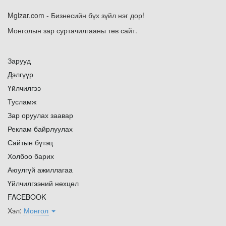
Mglzar.com - Бизнесийн бүх зүйл нэг дор!
Монголын зар суртачилгааны төв сайт.
Зарууд
Дэлгүүр
Үйлчилгээ
Тусламж
Зар оруулах заавар
Реклам байрлуулах
Сайтын бүтэц
Холбоо барих
Аюулгүй ажиллагаа
Үйлчилгээний нөхцөл
FACEBOOK
Хэл:
Монгол