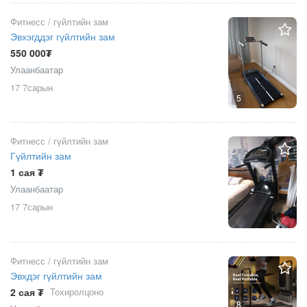
Фитнесс / гүйлтийн зам
Эвхэгддэг гүйлтийн зам
550 000₮
Улаанбаатар
17 7сарын
5
Фитнесс / гүйлтийн зам
Гүйлтийн зам
1 сая ₮
Улаанбаатар
17 7сарын
Фитнесс / гүйлтийн зам
Эвхдэг гүйлтийн зам
2 сая ₮
Тохиролцоно
8