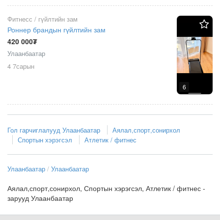
Фитнесс / гүйлтийн зам
Роннер брандын гүйлтийн зам
420 000₮
Улаанбаатар
4 7сарын
6
Гол гарчиглалууд Улаанбаатар
Аялал,спорт,сонирхол
Спортын хэрэгсэл
Атлетик / фитнес
Улаанбаатар
Улаанбаатар
Аялал,спорт,сонирхол, Спортын хэрэгсэл, Атлетик / фитнес -
зарууд Улаанбаатар