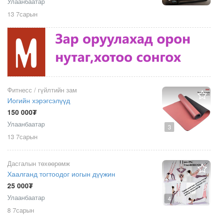
Улаанбаатар
13 7сарын
Фитнесс / гүйлтийн зам
Иогийн хэрэгсэлүүд
150 000₮
Улаанбаатар
3
13 7сарын
Дасгалын төхөөрөмж
Хаалганд тогтоодог иогын дүүжин
25 000₮
Улаанбаатар
4
8 7сарын