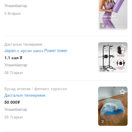
Улаанбаатар
5 8сарын
4
Дасгалын төхөөрөмж
Japan-с ирсэн шинэ Power tower
1.1 сая ₮
Улаанбаатар
4
28 7сарын
Бусад атлетик / фитнесс хэрэгсэл
Дасгалын төхөөрөмж
50 000₮
Улаанбаатар
25 7сарын
2