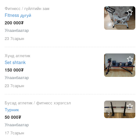
Фитнесс / гүйлтийн зам
Fitness дугуй
200 000₮
Улаанбаатар
23 7сарын
Хүнд атлетик
Set shtank
150 000₮
Улаанбаатар
23 7сарын
Бусад атлетик / фитнесс хэрэгсэл
Турник
2
50 000₮
Улаанбаатар
17 7сарын