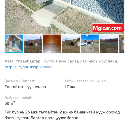
Хаяг:
Улаанбаатар, Толгойт зүүн салаа лам нарын зусланд,
газрын зураг дээр харуул
Засмал / Чиглэл:
Хотын төвөөс орших зай:
Толгойтын зүүн салаа
17 км
Байрны талбай:
2
50 м
Тус бүр нь 25 мкв талбайтай 2 шинэ байшинтай нүүж ороход
бэлэн зуслан Бартер оролцуулж болно.