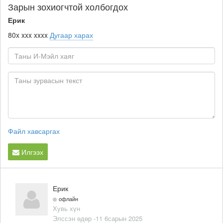
Зарын зохиогчтой холбогдох
Ерик
80x xxx xxxx
Дугаар харах
Файл хавсаргах
Илгээх
Ерик
офлайн
Хувь хүн
Элссэн өдөр -11 6сарын 2025