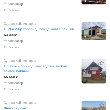
4
Улаанбаатар
28 7сарын
Зуслан байшин зарна
СБД-н 20-р хороонд Сэлхид хашаа байшин
63 000₮
6
Улаанбаатар
28 7сарын
Зуслан байшин зарна
Яргайтын богинод мансардтай, талбай
томтой байшин
55 сая ₮
6
Улаанбаатар
28 7сарын
Зуслан байшин зарна
Шинэ Таунхаус