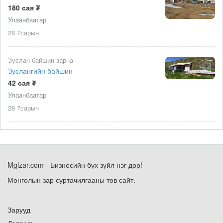
180 сая ₮
Улаанбаатар
28 7сарын
Зуслан байшин зарна
Зуслангийн байшин
8
42 сая ₮
Улаанбаатар
28 7сарын
Mglzar.com - Бизнесийн бүх зүйл нэг дор!
Монголын зар суртачилгааны төв сайт.
Зарууд