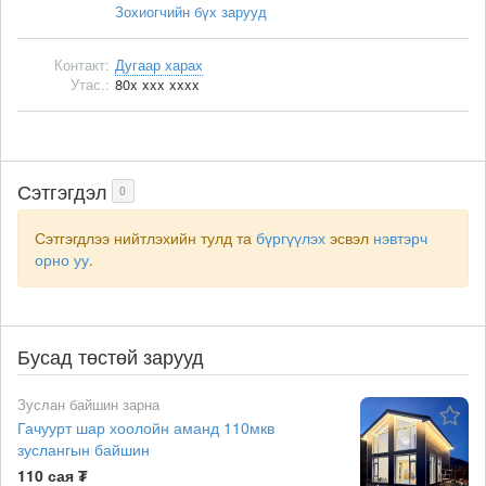
Зохиогчийн бүх зарууд
Контакт:
Дугаар харах
Утас.:
80x xxx xxxx
Сэтгэгдэл
0
Сэтгэгдлээ нийтлэхийн тулд та
бүргүүлэх
эсвэл
нэвтэрч
орно уу
.
Бусад төстөй зарууд
Зуслан байшин зарна
Гачуурт шар хоолойн аманд 110мкв
зуслангын байшин
110 сая ₮