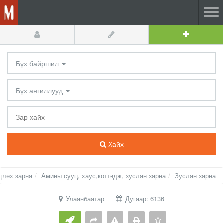
Бүх байршил
Бүх ангиллууд
Хайх
длөх зарна
Амины сууц, хаус,коттедж, зуслан зарна
Зуслан зарна
Улаанбаатар
Дугаар: 6136