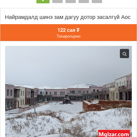
Найрамдалд шинэ зам дагуу дотор засалгүй Аос
122 сая ₮
Тохиролцоно