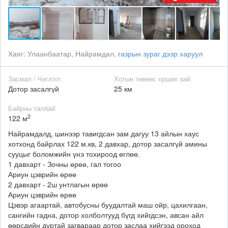
Хаяг:
Улаанбаатар, Найрамдал,
газрын зураг дээр харуул
Засмал / Чиглэл:
Хотын төвөөс орших зай:
Дотор засалгүй
25 км
Байрны талбай:
2
122 м
Найрамдалд, шинээр тавигдсан зам дагуу 13 айлын хаус
хотхонд байрлах 122 м.кв, 2 давхар, дотор засалгүй амины
сууцыг боломжийн үнэ тохироод өглөө.
1 давхарт - Зочны өрөө, гал тогоо
Ариун цэврийн өрөө
2 давхарт - 2ш унтлагын өрөө
Ариун цэврийн өрөө
Цэвэр агаартай, автобусны буудалтай маш ойр, цахилгаан,
сангийн гадна, дотор холболтууд бүгд хийгдсэн, авсан айл
өөрсдийн дуртай загвараар дотор заслаа хийгээд ороход