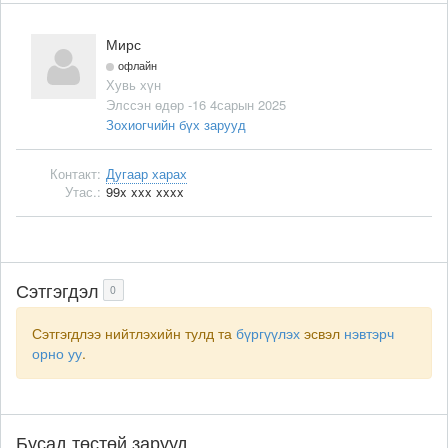
Мирс
офлайн
Хувь хүн
Элссэн өдөр -16 4сарын 2025
Зохиогчийн бүх зарууд
Контакт:
Дугаар харах
Утас.:
99x xxx xxxx
Сэтгэгдэл
0
Сэтгэгдлээ нийтлэхийн тулд та
бүргүүлэх
эсвэл
нэвтэрч
орно уу
.
Бусад төстөй зарууд