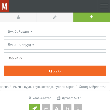
Бүх байршил
Бүх ангиллууд
Хайх
 зарна
Амины сууц, хаус,коттедж, зуслан зарна
Хотод байрлалтай
Улаанбаатар
Дугаар: 5717