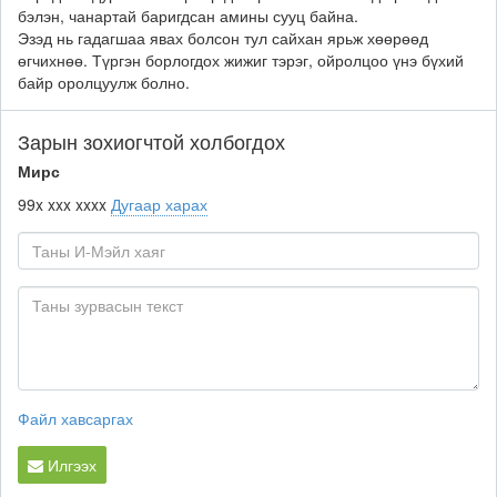
бэлэн, чанартай баригдсан амины сууц байна.
Эзэд нь гадагшаа явах болсон тул сайхан ярьж хөөрөөд
өгчихнөө. Түргэн борлогдох жижиг тэрэг, ойролцоо үнэ бүхий
байр оролцуулж болно.
Зарын зохиогчтой холбогдох
Мирс
99x xxx xxxx
Дугаар харах
Файл хавсаргах
Илгээх