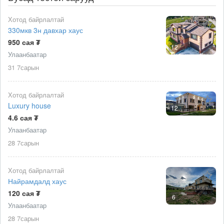
Хотод байрлалтай
330мкв 3н давхар хаус
950 сая ₮
12
Улаанбаатар
31 7сарын
Хотод байрлалтай
Luxury house
12
4.6 сая ₮
Улаанбаатар
28 7сарын
Хотод байрлалтай
Найрамдалд хаус
120 сая ₮
6
Улаанбаатар
28 7сарын