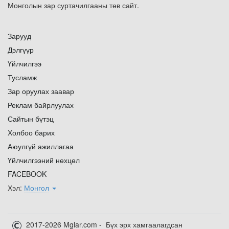
Монголын зар суртачилгааны төв сайт.
Зарууд
Дэлгүүр
Үйлчилгээ
Тусламж
Зар оруулах заавар
Реклам байрлуулах
Сайтын бүтэц
Холбоо барих
Аюулгүй ажиллагаа
Үйлчилгээний нөхцөл
FACEBOOK
Хэл:
Монгол
2017-2026 Mglar.com - Бүх эрх хамгаалагдсан