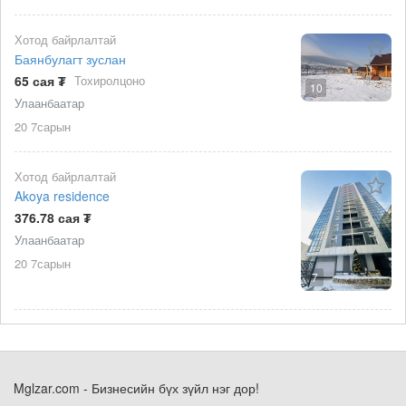
Хотод байрлалтай
Баянбулагт зуслан
65 сая ₮
Тохиролцоно
10
Улаанбаатар
20 7сарын
Хотод байрлалтай
Akoya residence
376.78 сая ₮
Улаанбаатар
20 7сарын
7
Mglzar.com - Бизнесийн бүх зүйл нэг дор!