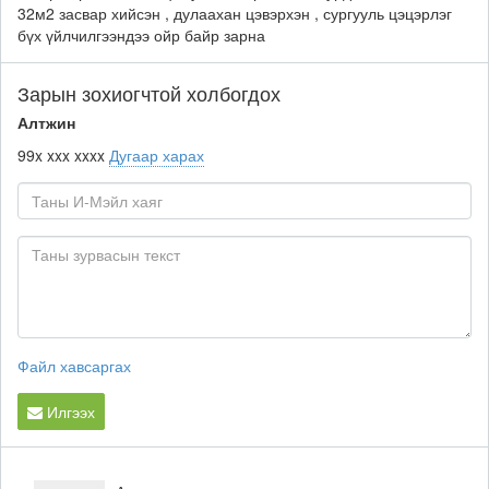
32м2 засвар хийсэн , дулаахан цэвэрхэн , сургууль цэцэрлэг
бүх үйлчилгээндээ ойр байр зарна
Зарын зохиогчтой холбогдох
Алтжин
99x xxx xxxx
Дугаар харах
Файл хавсаргах
Илгээх