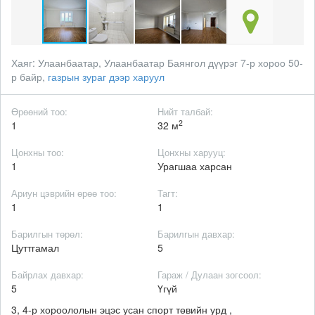
Хаяг:
Улаанбаатар, Улаанбаатар Баянгол дүүрэг 7-р хороо 50-
р байр,
газрын зураг дээр харуул
Өрөөний тоо:
Нийт талбай:
2
1
32 м
Цонхны тоо:
Цонхны харууц:
1
Урагшаа харсан
Ариун цэврийн өрөө тоо:
Тагт:
1
1
Барилгын төрөл:
Барилгын давхар:
Цуттгамал
5
Байрлах давхар:
Гараж / Дулаан зогсоол:
5
Үгүй
3, 4-р хороололын эцэс усан спорт төвийн урд ,