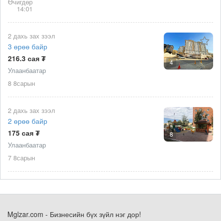
Өчигдөр
14:01
2 дахь зах зээл
3 өрөө байр
216.3 сая ₮
4
Улаанбаатар
8 8сарын
2 дахь зах зээл
2 өрөө байр
175 сая ₮
8
Улаанбаатар
7 8сарын
Mglzar.com - Бизнесийн бүх зүйл нэг дор!