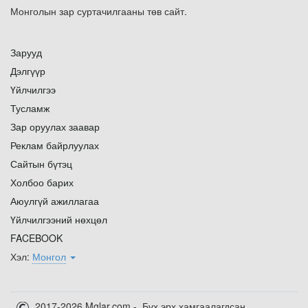
Монголын зар суртачилгааны төв сайт.
Зарууд
Дэлгүүр
Үйлчилгээ
Тусламж
Зар оруулах заавар
Реклам байрлуулах
Сайтын бүтэц
Холбоо барих
Аюулгүй ажиллагаа
Үйлчилгээний нөхцөл
FACEBOOK
Хэл:
Монгол
2017-2026 Mglar.com - Бүх эрх хамгаалагдсан