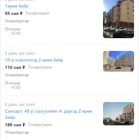
1өрөө байр
55 сая ₮
Тохиролцоно
Улаанбаатар
Өчигдөр
14:02
2
2 дахь зах зээл
10-р хороололд 2 өрөө байр
110 сая ₮
Тохиролцоно
4
Улаанбаатар
Өчигдөр
14:02
2 дахь зах зээл
Сансарт, 48-р сургуулийн яг дэргэд 2 өрөө
байр.
4
188 сая ₮
Тохиролцоно
Улаанбаатар