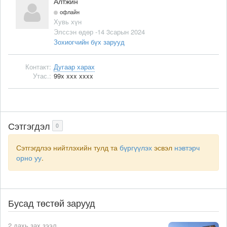
Алтжин
офлайн
Хувь хүн
Элссэн өдөр -14 3сарын 2024
Зохиогчийн бүх зарууд
Контакт:
Дугаар харах
Утас.:
99x xxx xxxx
Сэтгэгдэл
0
Сэтгэгдлээ нийтлэхийн тулд та
бүргүүлэх
эсвэл
нэвтэрч
орно уу
.
Бусад төстөй зарууд
2 дахь зах зээл