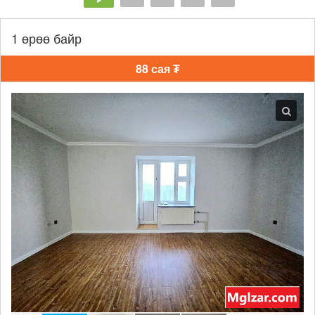
1 өрөө байр
88 сая ₮