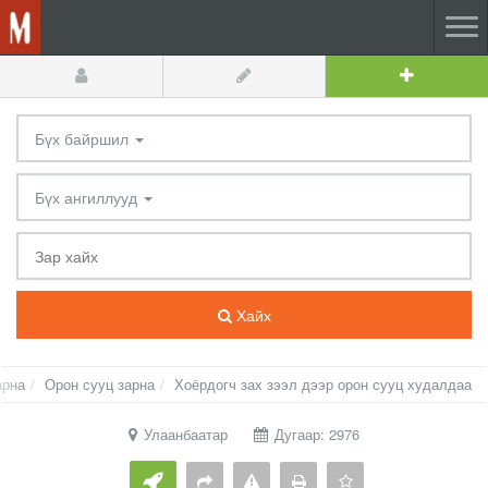
Бүх байршил
Бүх ангиллууд
Хайх
арна
Орон сууц зарна
Хоёрдогч зах зээл дээр орон сууц худалдаа
Улаанбаатар
Дугаар: 2976