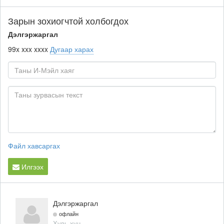
Зарын зохиогчтой холбогдох
Дэлгэржаргал
99x xxx xxxx
Дугаар харах
Файл хавсаргах
Илгээх
Дэлгэржаргал
офлайн
Хувь хүн