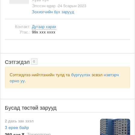
Элссэн өдөр -24 5сарын 2023
Зохиогчийн бүх зарууд
Контакт:
Дугаар харах
Утас.:
99x xxx xxxx
Сэтгэгдэл
0
Сэтгэгдлээ нийтлэхийн тулд та
бүргүүлэх
эсвэл
нэвтэрч
орно уу
.
Бусад төстөй зарууд
2 дахь зах зээл
3 өрөө байр
260 сая ₮
Тохиролцоно