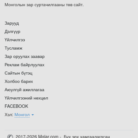
Монголын зар суртачилгааны төв сайт.
Зарууд
Дэлгүүр
Үйлчилгээ
Тусламж
Зар оруулах заавар
Реклам байрлуулах
Сайтын бүтэц
Холбоо барих
Аюулгүй ажиллагаа
Үйлчилгээний нөхцөл
FACEBOOK
Хэл:
Монгол
2017-2026 Mglar.com - Бүх эрх хамгаалагдсан