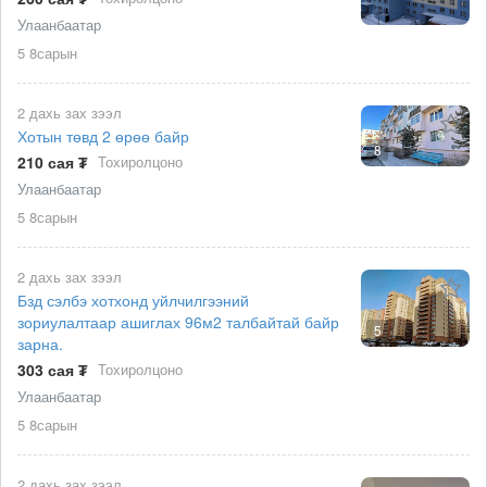
Улаанбаатар
5 8сарын
2 дахь зах зээл
Хотын төвд 2 өрөө байр
8
210 сая ₮
Тохиролцоно
Улаанбаатар
5 8сарын
2 дахь зах зээл
Бзд сэлбэ хотхонд уйлчилгээний
зориулалтаар ашиглах 96м2 талбайтай байр
5
зарна.
303 сая ₮
Тохиролцоно
Улаанбаатар
5 8сарын
2 дахь зах зээл