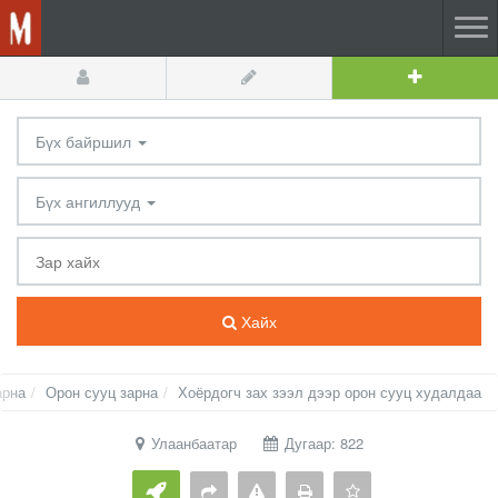
Бүх байршил
Бүх ангиллууд
Хайх
арна
Орон сууц зарна
Хоёрдогч зах зээл дээр орон сууц худалдаа
Улаанбаатар
Дугаар: 822