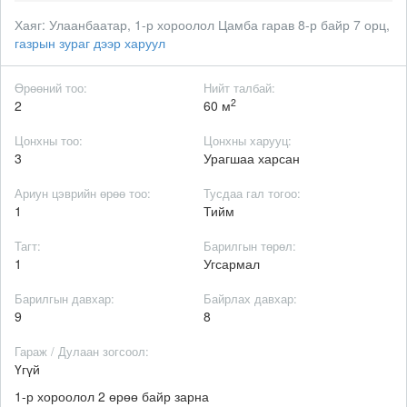
Хаяг:
Улаанбаатар, 1-р хороолол Цамба гарав 8-р байр 7 орц,
газрын зураг дээр харуул
Өрөөний тоо:
Нийт талбай:
2
2
60 м
Цонхны тоо:
Цонхны харууц:
3
Урагшаа харсан
Ариун цэврийн өрөө тоо:
Тусдаа гал тогоо:
1
Тийм
Тагт:
Барилгын төрөл:
1
Угсармал
Барилгын давхар:
Байрлах давхар:
9
8
Гараж / Дулаан зогсоол:
Үгүй
1-р хороолол 2 өрөө байр зарна