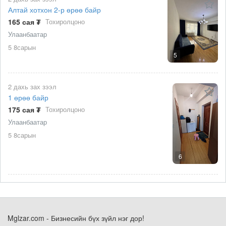
Алтай хотхон 2-р өрөө байр
165 сая ₮
Тохиролцоно
Улаанбаатар
5 8сарын
5
2 дахь зах зээл
1 өрөө байр
175 сая ₮
Тохиролцоно
Улаанбаатар
5 8сарын
6
Mglzar.com - Бизнесийн бүх зүйл нэг дор!