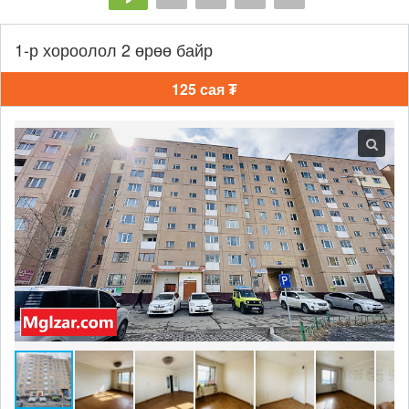
1-р хороолол 2 өрөө байр
125 сая ₮