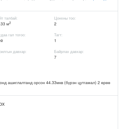
йт талбай:
Цонхны тоо:
2
.33 м
2
сдаа гал тогоо:
Тагт:
үй
1
рилгын давхар:
Байрлах давхар:
2
7
 онд ашиглалтанд орсон 44.33мкв (бүрэн цутгамал) 2 өрөө
ох