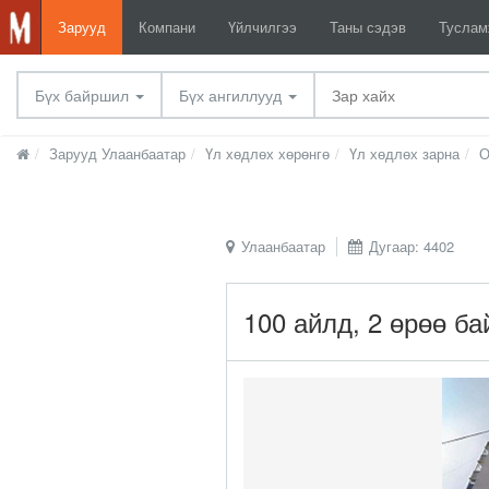
Зарууд
Компани
Үйлчилгээ
Таны сэдэв
Тусла
Бүх байршил
Бүх ангиллууд
Зарууд Улаанбаатар
Үл хөдлөх хөрөнгө
Үл хөдлөх зарна
О
Улаанбаатар
Дугаар: 4402
100 айлд, 2 өрөө ба