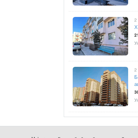
2
Х
2
У
8
2
Б
а
3
У
5