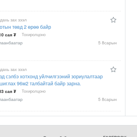
 дахь зах зээл
отын төвд 2 өрөө байр
10 сая ₮
Тохиролцоно
лаанбаатар
5 8сарын
 дахь зах зээл
зд сэлбэ хотхонд уйлчилгээний зориулалтаар
шиглах 96м2 талбайтай байр зарна.
03 сая ₮
Тохиролцоно
лаанбаатар
5 8сарын