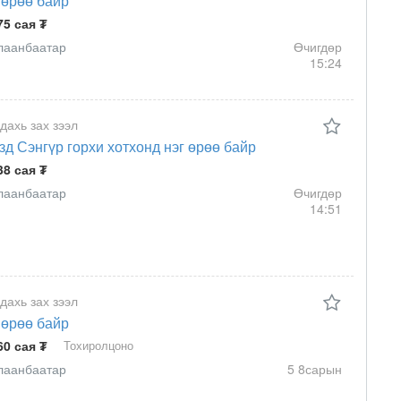
 өрөө байр
75 сая ₮
лаанбаатар
Өчигдөр
15:24
 дахь зах зээл
зд Сэнгүр горхи хотхонд нэг өрөө байр
38 сая ₮
лаанбаатар
Өчигдөр
14:51
 дахь зах зээл
 өрөө байр
60 сая ₮
Тохиролцоно
лаанбаатар
5 8сарын