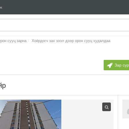
мж
рон сууц зарна
Хоёрдогч зах зээл дээр орон сууц худалдаа
Зар су
йр