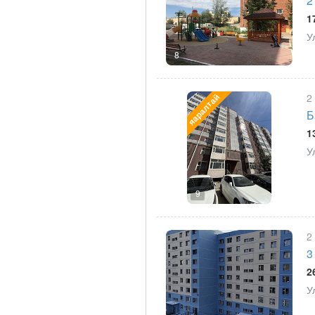
2
1
У
8
яаралтай
2
Б
1
У
9
2
3
2
У