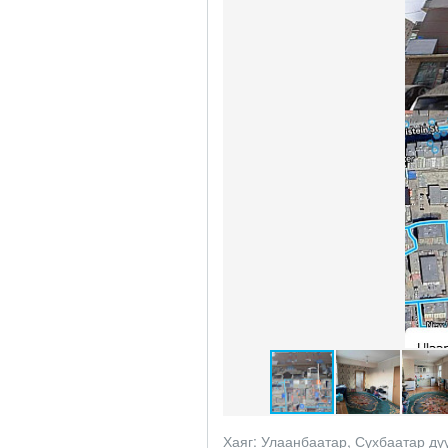
Хаяг:
Улаанбаатар, Сүхбаатар дүү