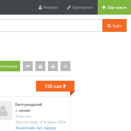
Нэвтрэх
Бүртгүүлэх
Зар нэмэх
Хайх
рталчилах
135 сая ₮
Билгүүндалай
офлайн
Хувь хүн
Элссэн өдөр -8 9сарын 2024
Зохиогчийн бүх зарууд