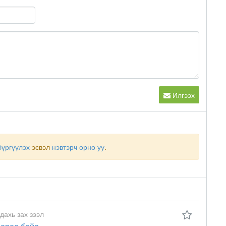
Илгээх
бүргүүлэх
эсвэл
нэвтэрч орно уу
.
 дахь зах зээл