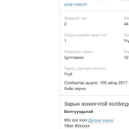
дээр харуул
Өрөөний тоо:
Ни
2
44
Ариун цэврийн өрөө тоо:
Ту
1
Үг
Барилгын төрөл:
Ба
Цуттгамал
1
Гараж / Дулаан зогсоол:
Үгүй
Сүхбаатар дүүрэг, 100 айлд 2017
байр зарна
Зарын зохиогчтой холбогд
Билгүүндалай
80x xxx xxxx
Дугаар харах
Viber
80xxxxx