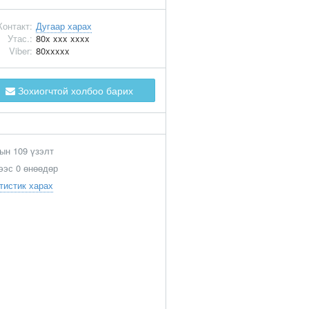
Контакт:
Дугаар харах
Утас.:
80x xxx xxxx
Viber:
80xxxxx
Зохиогчтой холбоо барих
ын 109 үзэлт
ээс 0 өнөөдөр
тистик харах