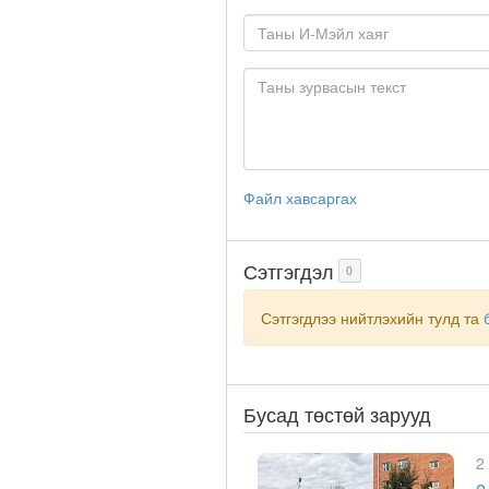
Файл хавсаргах
Сэтгэгдэл
0
Сэтгэгдлээ нийтлэхийн тулд та
Бусад төстөй зарууд
2