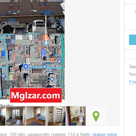
Зар
Үүн
Ста
рэг, 100 айл, цагдаагийн гудамж, 112-р байр,
газрын зураг