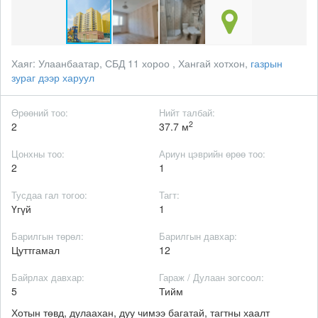
Хаяг:
Улаанбаатар, СБД 11 хороо , Хангай хотхон,
газрын
зураг дээр харуул
Өрөөний тоо:
Нийт талбай:
2
2
37.7 м
Цонхны тоо:
Ариун цэврийн өрөө тоо:
2
1
Тусдаа гал тогоо:
Тагт:
Үгүй
1
Барилгын төрөл:
Барилгын давхар:
Цуттгамал
12
Байрлах давхар:
Гараж / Дулаан зогсоол:
5
Тийм
Хотын төвд, дулаахан, дуу чимээ багатай, тагтны хаалт