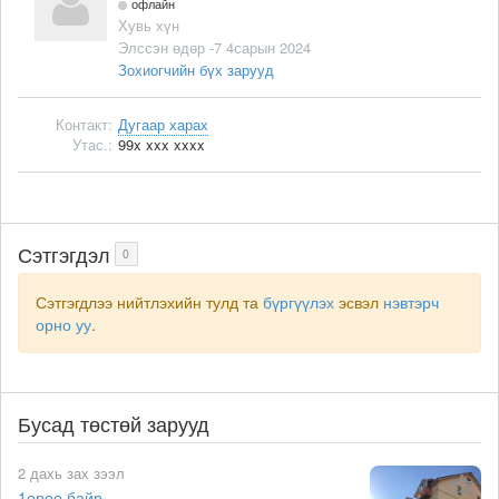
офлайн
Хувь хүн
Элссэн өдөр -7 4сарын 2024
Зохиогчийн бүх зарууд
Контакт:
Дугаар харах
Утас.:
99x xxx xxxx
Сэтгэгдэл
0
Сэтгэгдлээ нийтлэхийн тулд та
бүргүүлэх
эсвэл
нэвтэрч
орно уу
.
Бусад төстөй зарууд
2 дахь зах зээл
1өрөө байр