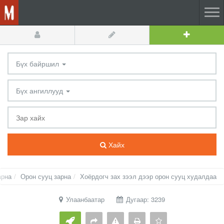
Бүх байршил
Бүх ангиллууд
Хайх
арна
Орон сууц зарна
Хоёрдогч зах зээл дээр орон сууц худалдаа
Улаанбаатар
Дугаар: 3239