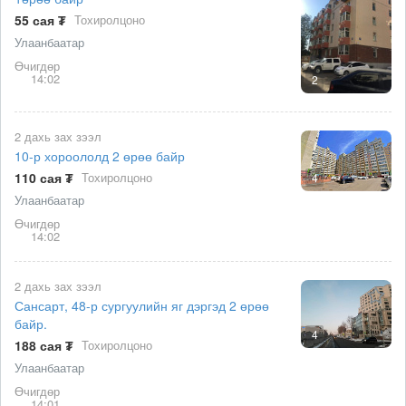
55 сая ₮
Тохиролцоно
Улаанбаатар
Өчигдөр
14:02
2
2 дахь зах зээл
10-р хороололд 2 өрөө байр
110 сая ₮
Тохиролцоно
4
Улаанбаатар
Өчигдөр
14:02
2 дахь зах зээл
Сансарт, 48-р сургуулийн яг дэргэд 2 өрөө
байр.
4
188 сая ₮
Тохиролцоно
Улаанбаатар
Өчигдөр
14:01