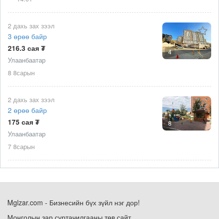
2 дахь зах зээл
3 өрөө байр
216.3 сая ₮
4
Улаанбаатар
8 8сарын
2 дахь зах зээл
2 өрөө байр
175 сая ₮
8
Улаанбаатар
7 8сарын
Mglzar.com - Бизнесийн бүх зүйл нэг дор!
Монголын зар суртачилгааны төв сайт.