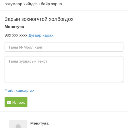
вакумаар хийгдсэн байр зарна
Зарын зохиогчтой холбогдох
Мөнхтуяа
99x xxx xxxx
Дугаар харах
Файл хавсаргах
Илгээх
Мөнхтуяа