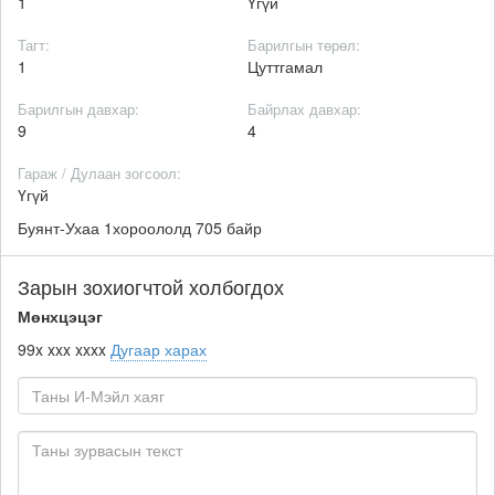
1
Үгүй
Тагт:
Барилгын төрөл:
1
Цуттгамал
Барилгын давхар:
Байрлах давхар:
9
4
Гараж / Дулаан зогсоол:
Үгүй
Буянт-Ухаа 1хороололд 705 байр
Зарын зохиогчтой холбогдох
Мөнхцэцэг
99x xxx xxxx
Дугаар харах