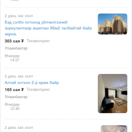
2 дахь зах зээл
Бзд сэлбэ хотхонд уйлчилгээний
зориулалтаар ашиглах 96м2 талбайтай байр
5
зарна.
303 сая ₮
Тохиролцоно
Улаанбаатар
Өчигдөр
14:27
2 дахь зах зээл
Алтай хотхон 2-р өрөө байр
165 сая ₮
Тохиролцоно
Улаанбаатар
Өчигдөр
12:45
5
2 дахь зах зээл