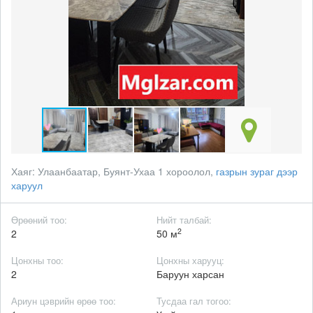
Хаяг:
Улаанбаатар, Буянт-Ухаа 1 хороолол,
газрын зураг дээр
харуул
Өрөөний тоо:
Нийт талбай:
2
2
50 м
Цонхны тоо:
Цонхны харууц:
2
Баруун харсан
Ариун цэврийн өрөө тоо:
Тусдаа гал тогоо: