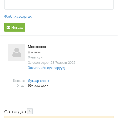
Файл хавсаргах
Илгээх
Мөнхцэцэг
офлайн
Хувь хүн
Элссэн өдөр -28 7сарын 2025
Зохиогчийн бүх зарууд
Контакт:
Дугаар харах
Утас.:
99x xxx xxxx
Сэтгэгдэл
0