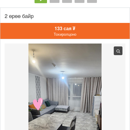
2 өрөө байр
133 сая ₮
Тохиролцоно