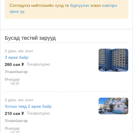
Сэтгэгдлээ нийтлэхийн тулд та
бүргүүлэх
эсвэл
нэвтэрч
орно уу
.
Бусад төстөй зарууд
2 дахь зах зээл
3 өрөө байр
260 сая ₮
Тохиролцоно
Улаанбаатар
Өчигдөр
19:31
2 дахь зах зээл
Хотын төвд 2 өрөө байр
8
210 сая ₮
Тохиролцоно
Улаанбаатар
Өчигдөр
14:27