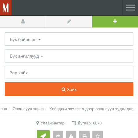
Бүх байршил
Бүх ангиллууд
Хайх
арна
Орон сууц зарна
Хоёрдогч зах зээл дээр орон сууц худалдаа
Улаанбаатар
Дугаар: 6673