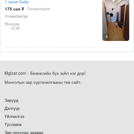
1 өрөө байр
175 сая ₮
Тохиролцоно
Улаанбаатар
Өчигдөр
12:45
6
Mglzar.com - Бизнесийн бүх зүйл нэг дор!
Монголын зар суртачилгааны төв сайт.
Зарууд
Дэлгүүр
Үйлчилгээ
Тусламж
Зар оруулах заавар