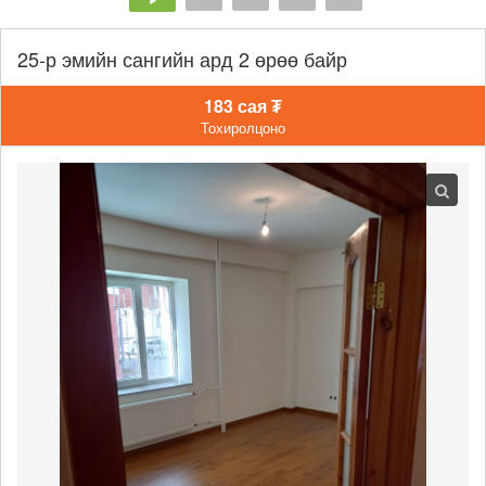
25-р эмийн сангийн ард 2 өрөө байр
183 сая ₮
Тохиролцоно