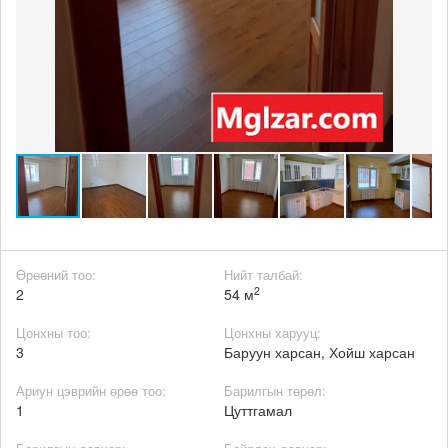
Өрөөний тоо:
Нийт талбай:
2
2
54 м
Цонхны тоо:
Цонхны харууц:
3
Баруун харсан, Хойш харсан
Ариун цэврийн өрөө тоо:
Барилгын төрөл:
1
Цуттгамал