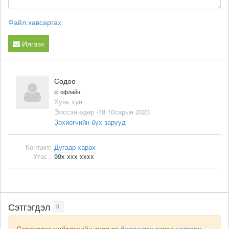
Файл хавсаргах
Илгээх
Содоо
офлайн
Хувь хүн
Элссэн өдөр -18 10сарын 2023
Зохиогчийн бүх зарууд
Контакт:
Дугаар харах
Утас.:
99x xxx xxxx
Сэтгэгдэл
0
Сэтгэгдлээ нийтлэхийн тулд та
бүргүүлэх
эсвэл
нэвтэрч