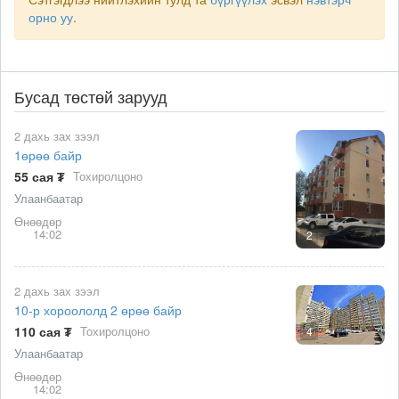
орно уу
.
Бусад төстөй зарууд
2 дахь зах зээл
1өрөө байр
55 сая ₮
Тохиролцоно
Улаанбаатар
Өнөөдөр
14:02
2
2 дахь зах зээл
10-р хороололд 2 өрөө байр
110 сая ₮
Тохиролцоно
4
Улаанбаатар
Өнөөдөр
14:02