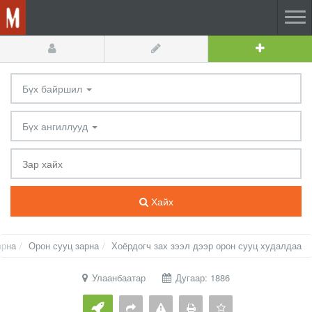
Бүх байршил
Бүх ангиллууд
Хайх
арна
Орон сууц зарна
Хоёрдогч зах зээл дээр орон сууц худалдаа
Улаанбаатар
Дугаар: 1886