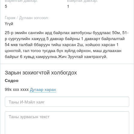
Барилгын давхар:
Байрлах давхар:
5
1
Гараж / Дулаан зогсоол:
Үгүй
25-р эмийн сангийн ард байрлах автобусны буудлаас 50м, 51-
р сургуулийн хажууд 5 давхар байрны 1 давхарт байрлалтай
54 мкв талбай ббаруун тийш харсан 2ш, хойшоо харсан 1
цонхтой, гал тогоо тусдаа бүх зүйлд ойрхон, маш дулаахан
байрыг 6 хувьд хамруулна.Жич Зуучтай хамтрахгүй.
Зарын зохиогчтой холбогдох
Содоо
99x xxx xxxx
Дугаар харах