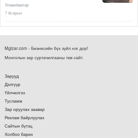
Улаанбаатар
7 8сарын
Mglzar.com - Бизнесийн бүх зүйл нэг дор!
Монголын зар суртачилгааны төв сайт.
Зарууд
Дэлгүүр
Үйлчилгээ
Тусламж
Зар оруулах заавар
Реклам байрлуулах
Сайтын бүтэц
Холбоо барих