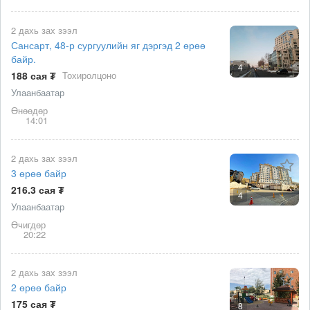
2 дахь зах зээл
Сансарт, 48-р сургуулийн яг дэргэд 2 өрөө
байр.
4
188 сая ₮
Тохиролцоно
Улаанбаатар
Өнөөдөр
14:01
2 дахь зах зээл
3 өрөө байр
216.3 сая ₮
4
Улаанбаатар
Өчигдөр
20:22
2 дахь зах зээл
2 өрөө байр
175 сая ₮
8