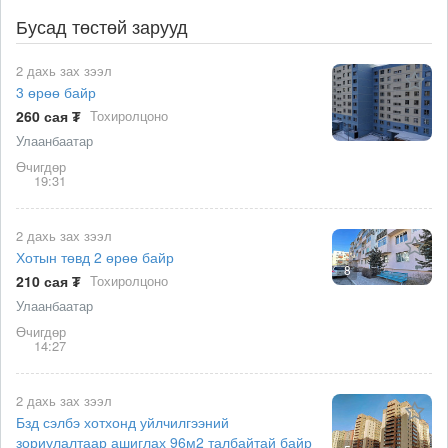
Бусад төстөй зарууд
2 дахь зах зээл
3 өрөө байр
260 сая ₮
Тохиролцоно
Улаанбаатар
Өчигдөр
19:31
2 дахь зах зээл
Хотын төвд 2 өрөө байр
8
210 сая ₮
Тохиролцоно
Улаанбаатар
Өчигдөр
14:27
2 дахь зах зээл
Бзд сэлбэ хотхонд уйлчилгээний
зориулалтаар ашиглах 96м2 талбайтай байр