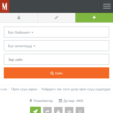
Бүх байршил
Бүх ангиллууд
Хайх
зарна
Орон сууц зарна
Хоёрдогч зах зээл дээр орон сууц худалдаа
Улаанбаатар
Дугаар: 4905