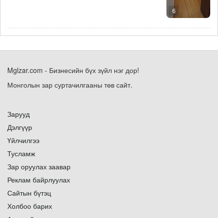
6
Mglzar.com - Бизнесийн бүх зүйл нэг дор!
Монголын зар суртачилгааны төв сайт.
Зарууд
Дэлгүүр
Үйлчилгээ
Тусламж
Зар оруулах заавар
Реклам байрлуулах
Сайтын бүтэц
Холбоо барих