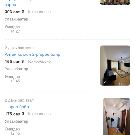
5
зарна.
303 сая ₮
Тохиролцоно
Улаанбаатар
Өчигдөр
14:27
2 дахь зах зээл
Алтай хотхон 2-р өрөө байр
165 сая ₮
Тохиролцоно
Улаанбаатар
Өчигдөр
12:45
5
2 дахь зах зээл
1 өрөө байр
175 сая ₮
Тохиролцоно
Улаанбаатар
Өчигдөр
12:45