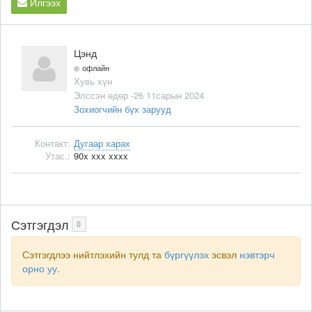
Илгээх
Цэнд
офлайн
Хувь хүн
Элссэн өдөр -26 11сарын 2024
Зохиогчийн бүх зарууд
Контакт:
Дугаар харах
Утас.:
90x xxx xxxx
Сэтгэгдэл
0
Сэтгэгдлээ нийтлэхийн тулд та
бүргүүлэх
эсвэл
нэвтэрч
орно уу
.