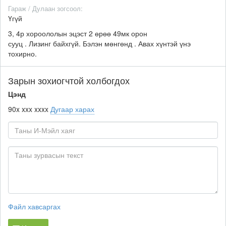
Гараж / Дулаан зогсоол:
Үгүй
3, 4р хороололын эцэст 2 өрөө 49мк орон
сууц . Лизинг байхгүй. Бэлэн мөнгөнд . Авах хүнтэй үнэ
тохирно.
Зарын зохиогчтой холбогдох
Цэнд
90x xxx xxxx
Дугаар харах
Файл хавсаргах