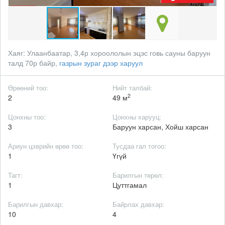
Хаяг:
Улаанбаатар, 3,4р хороололын эцэс говь сауны баруун
талд 70р байр,
газрын зураг дээр харуул
Өрөөний тоо:
Нийт талбай:
2
2
49 м
Цонхны тоо:
Цонхны харууц:
3
Баруун харсан, Хойш харсан
Ариун цэврийн өрөө тоо:
Тусдаа гал тогоо:
1
Үгүй
Тагт:
Барилгын төрөл:
1
Цуттгамал
Барилгын давхар:
Байрлах давхар:
10
4