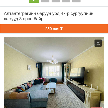
Алтантөгрөгийн баруун урд 47-р сургуулийн
хажууд 3 өрөө байр
250 сая ₮