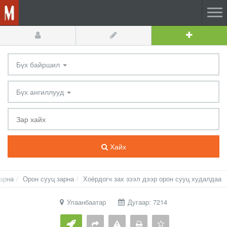
Бүх байршил
Бүх ангиллууд
Хайх
зарна
Орон сууц зарна
Хоёрдогч зах зээл дээр орон сууц худалдаа
Улаанбаатар
Дугаар: 7214