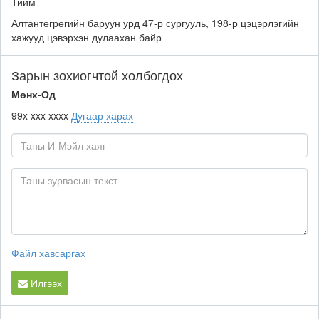
Тийм
Алтантөгрөгийн баруун урд 47-р сургууль, 198-р цэцэрлэгийн
хажууд цэвэрхэн дулаахан байр
Зарын зохиогчтой холбогдох
Мөнх-Од
99x xxx xxxx
Дугаар харах
Файл хавсаргах
Илгээх