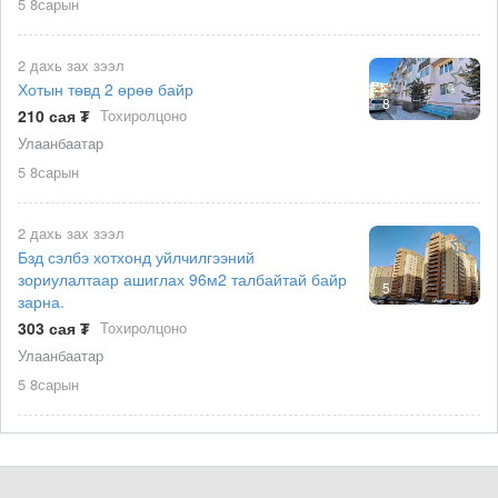
5 8сарын
2 дахь зах зээл
Хотын төвд 2 өрөө байр
8
210 сая ₮
Тохиролцоно
Улаанбаатар
5 8сарын
2 дахь зах зээл
Бзд сэлбэ хотхонд уйлчилгээний
зориулалтаар ашиглах 96м2 талбайтай байр
5
зарна.
303 сая ₮
Тохиролцоно
Улаанбаатар
5 8сарын