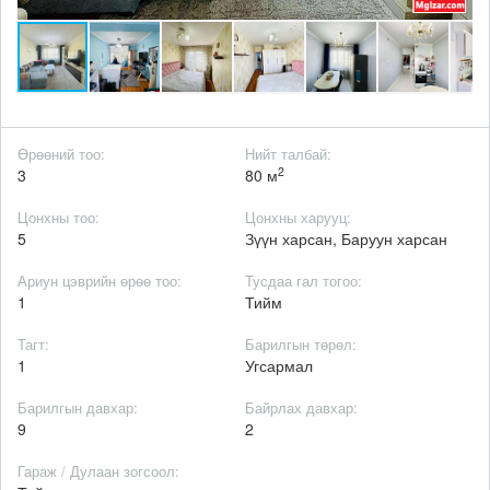
Өрөөний тоо:
Нийт талбай:
2
3
80 м
Цонхны тоо:
Цонхны харууц:
5
Зүүн харсан, Баруун харсан
Ариун цэврийн өрөө тоо:
Тусдаа гал тогоо:
1
Тийм
Тагт:
Барилгын төрөл:
1
Угсармал
Барилгын давхар:
Байрлах давхар:
9
2
Гараж / Дулаан зогсоол: