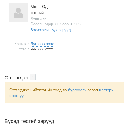
Мөнх-Од
офлайн
Хувь хүн
Элссэн өдөр -30 9сарын 2025
Зохиогчийн бүх зарууд
Контакт:
Дугаар харах
Утас.:
99x xxx xxxx
Сэтгэгдэл
0
Сэтгэгдлээ нийтлэхийн тулд та
бүргүүлэх
эсвэл
нэвтэрч
орно уу
.
Бусад төстөй зарууд