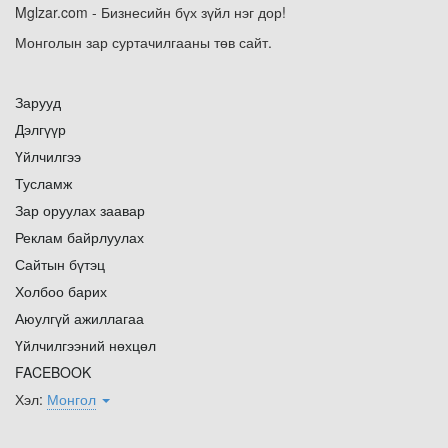
Mglzar.com - Бизнесийн бүх зүйл нэг дор!
Монголын зар суртачилгааны төв сайт.
Зарууд
Дэлгүүр
Үйлчилгээ
Тусламж
Зар оруулах заавар
Реклам байрлуулах
Сайтын бүтэц
Холбоо барих
Аюулгүй ажиллагаа
Үйлчилгээний нөхцөл
FACEBOOK
Хэл:
Монгол