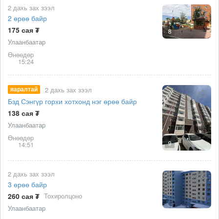
2 дахь зах зээл
2 өрөө байр
175 сая ₮
8
Улаанбаатар
Өнөөдөр
15:24
яаралтай
2 дахь зах зээл
Бзд Сэнгүр горхи хотхонд нэг өрөө байр
138 сая ₮
Улаанбаатар
Өнөөдөр
9
14:51
2 дахь зах зээл
3 өрөө байр
260 сая ₮
Тохиролцоно
Улаанбаатар