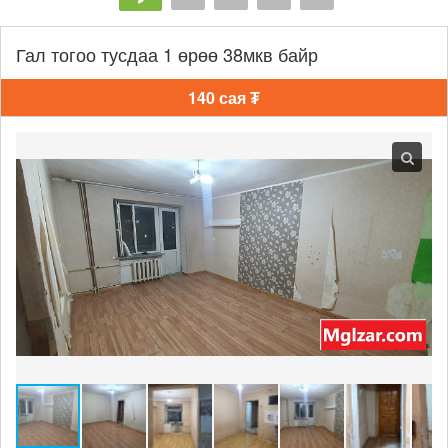
Гал тогоо тусдаа 1 өрөө 38мкв байр
140 сая ₮