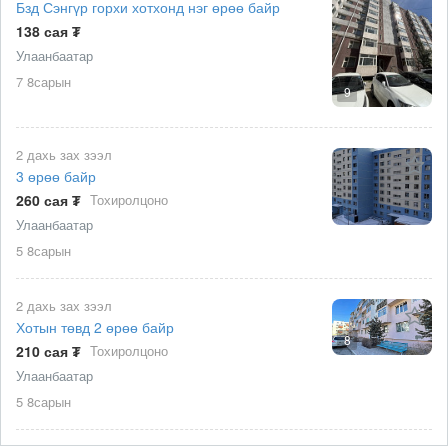
Бзд Сэнгүр горхи хотхонд нэг өрөө байр
138 сая ₮
Улаанбаатар
7 8сарын
9
2 дахь зах зээл
3 өрөө байр
260 сая ₮
Тохиролцоно
Улаанбаатар
5 8сарын
2 дахь зах зээл
Хотын төвд 2 өрөө байр
8
210 сая ₮
Тохиролцоно
Улаанбаатар
5 8сарын