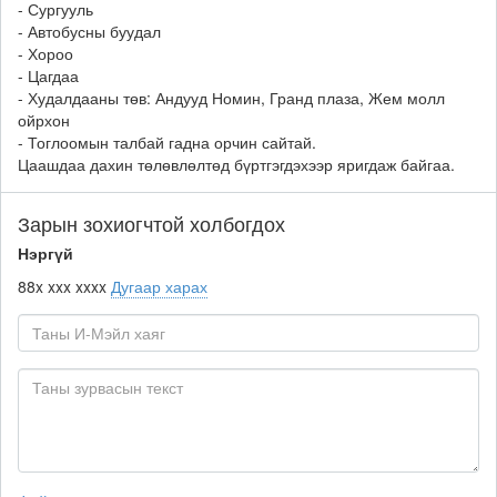
- Сургууль
- Автобусны буудал
- Хороо
- Цагдаа
- Худалдааны төв: Андууд Номин, Гранд плаза, Жем молл
ойрхон
- Тоглоомын талбай гадна орчин сайтай.
Цаашдаа дахин төлөвлөлтөд бүртгэгдэхээр яригдаж байгаа.
Зарын зохиогчтой холбогдох
Нэргүй
88x xxx xxxx
Дугаар харах