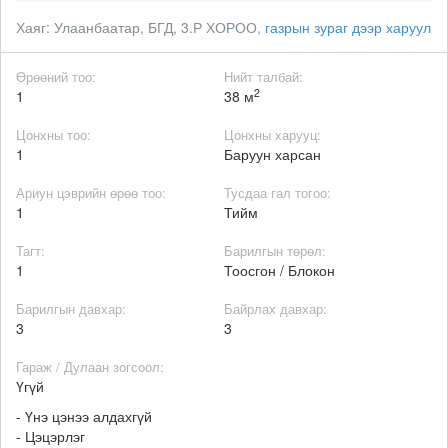
Хаяг:
Улаанбаатар, БГД, 3.Р ХОРОО,
газрын зураг дээр харуул
Өрөөний тоо:
Нийт талбай:
2
1
38 м
Цонхны тоо:
Цонхны харууц:
1
Баруун харсан
Ариун цэврийн өрөө тоо:
Тусдаа гал тогоо:
1
Тийм
Тагт:
Барилгын төрөл:
1
Тоосгон / Блокон
Барилгын давхар:
Байрлах давхар:
3
3
Гараж / Дулаан зогсоол:
Үгүй
- Үнэ цэнээ алдахгүй
- Цэцэрлэг