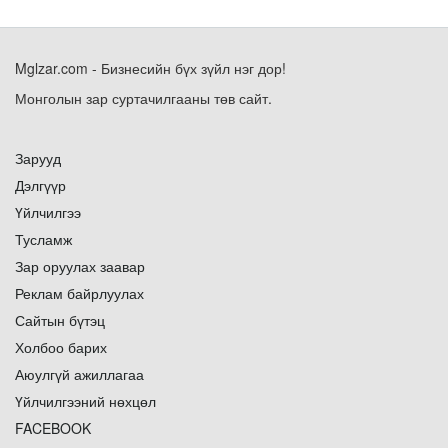
Mglzar.com - Бизнесийн бүх зүйл нэг дор!
Монголын зар суртачилгааны төв сайт.
Зарууд
Дэлгүүр
Үйлчилгээ
Тусламж
Зар оруулах заавар
Реклам байрлуулах
Сайтын бүтэц
Холбоо барих
Аюулгүй ажиллагаа
Үйлчилгээний нөхцөл
FACEBOOK