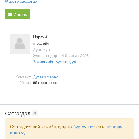
Файл хавсаргах
Илгээх
Нэргүй
офлайн
Хувь хүн
Элссэн өдөр -14 9сарын 2025
Зохиогчийн бүх зарууд
Контакт:
Дугаар харах
Утас.:
88x xxx xxxx
Сэтгэгдэл
0
Сэтгэгдлээ нийтлэхийн тулд та
бүргүүлэх
эсвэл
нэвтэрч
орно уу
.