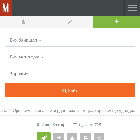
Бүх байршил
Бүх ангиллууд
Хайх
арна
Орон сууц зарна
Хоёрдогч зах зээл дээр орон сууц худалдаа
Улаанбаатар
Дугаар: 7051