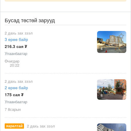
Бусад төстөй зарууд
2 дахь зах зээл
3 өрөө байр
216.3 сая ₮
4
Улаанбаатар
Өчигдөр
20:22
2 дахь зах зээл
2 өрөө байр
175 сая ₮
8
Улаанбаатар
7 8сарын
яаралтай
2 дахь зах зээл