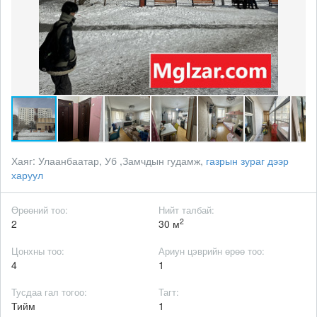
Хаяг:
Улаанбаатар, Уб ,Замчдын гудамж,
газрын зураг дээр
харуул
Өрөөний тоо:
Нийт талбай:
2
2
30 м
Цонхны тоо:
Ариун цэврийн өрөө тоо:
4
1
Тусдаа гал тогоо:
Тагт:
Тийм
1