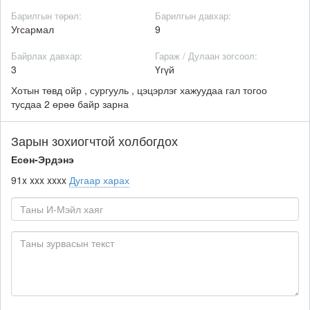
Барилгын төрөл:
Барилгын давхар:
Угсармал
9
Байрлах давхар:
Гараж / Дулаан зогсоол:
3
Үгүй
Хотын төвд ойр , сургууль , цэцэрлэг хажуудаа гал тогоо
тусдаа 2 өрөө байр зарна
Зарын зохиогчтой холбогдох
Есөн-Эрдэнэ
91x xxx xxxx
Дугаар харах