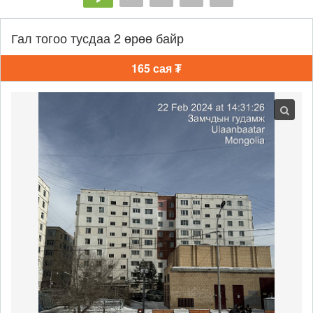
Гал тогоо тусдаа 2 өрөө байр
165 сая ₮