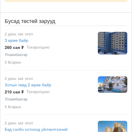
Бусад төстөй зарууд
2 дахь зах зээл
3 өрөө байр
260 сая ₮
Тохиролцоно
Улаанбаатар
5 8сарын
2 дахь зах зээл
Хотын төвд 2 өрөө байр
8
210 сая ₮
Тохиролцоно
Улаанбаатар
5 8сарын
2 дахь зах зээл
Бзд сэлбэ хотхонд уйлчилгээний