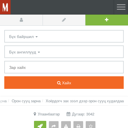
Бүх байршил
Бүх ангиллууд
Хайх
арна
Орон сууц зарна
Хоёрдогч зах зээл дээр орон сууц худалдаа
Улаанбаатар
Дугаар: 3042