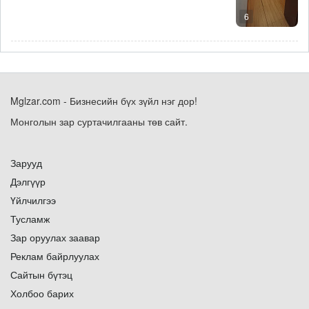
6
Mglzar.com - Бизнесийн бүх зүйл нэг дор!
Монголын зар суртачилгааны төв сайт.
Зарууд
Дэлгүүр
Үйлчилгээ
Тусламж
Зар оруулах заавар
Реклам байрлуулах
Сайтын бүтэц
Холбоо барих