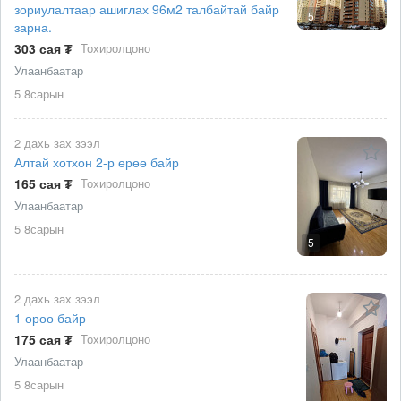
зориулалтаар ашиглах 96м2 талбайтай байр
5
зарна.
303 сая ₮
Тохиролцоно
Улаанбаатар
5 8сарын
2 дахь зах зээл
Алтай хотхон 2-р өрөө байр
165 сая ₮
Тохиролцоно
Улаанбаатар
5 8сарын
5
2 дахь зах зээл
1 өрөө байр
175 сая ₮
Тохиролцоно
Улаанбаатар
5 8сарын