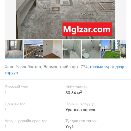
Хаяг:
Улаанбаатар, Яармаг, грийн арт, 774,
газрын зураг дээр
харуул
Өрөөний тоо:
Нийт талбай:
2
1
30.34 м
Цонхны тоо:
Цонхны харууц:
1
Урагшаа харсан
Ариун цэврийн өрөө тоо:
Тусдаа гал тогоо:
1
Үгүй