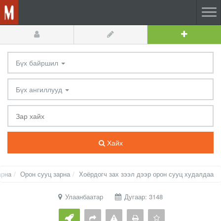
Бүх байршил
Бүх ангиллууд
Хайх
арна
Орон сууц зарна
Хоёрдогч зах зээл дээр орон сууц худалдаа
Улаанбаатар
Дугаар: 3148