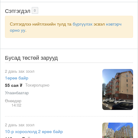
Сэтгэгдэл
0
Сэтгэгдлээ нийтлэхийн тулд та
бүргүүлэх
эсвэл
нэвтэрч
орно уу
.
Бусад төстөй зарууд
2 дахь зах зээл
1өрөө байр
55 сая ₮
Тохиролцоно
Улаанбаатар
Өнөөдөр
14:02
2
2 дахь зах зээл
10-р хороололд 2 өрөө байр