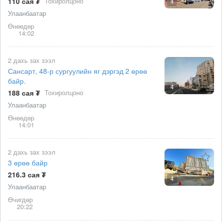
110 сая ₮
Тохиролцоно
4
Улаанбаатар
Өнөөдөр
14:02
2 дахь зах зээл
Сансарт, 48-р сургуулийн яг дэргэд 2 өрөө
байр.
4
188 сая ₮
Тохиролцоно
Улаанбаатар
Өнөөдөр
14:01
2 дахь зах зээл
3 өрөө байр
216.3 сая ₮
4
Улаанбаатар
Өчигдөр
20:22