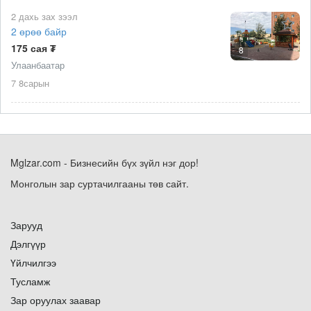
2 дахь зах зээл
2 өрөө байр
175 сая ₮
8
Улаанбаатар
7 8сарын
Mglzar.com - Бизнесийн бүх зүйл нэг дор!
Монголын зар суртачилгааны төв сайт.
Зарууд
Дэлгүүр
Үйлчилгээ
Тусламж
Зар оруулах заавар