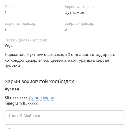
Тагт:
Барилгын төрөл:
1
Цуттгамал
Барилгын давхар:
Байрлах давхар:
7
6
Гараж / Дулаан зогсоол:
Үгүй
Яармагаас Нүхт-рүү явах замд, 22 онд ашиглалтад орсон.
хотхондоо цэцэрлэгтэй, цээвэр агаарт, урагшаа харсан
цонхтой.
Зарын зохиогчтой холбогдох
Хүслэн
85x xxx xxxx
Дугаар харах
Telegram
85xxxxx