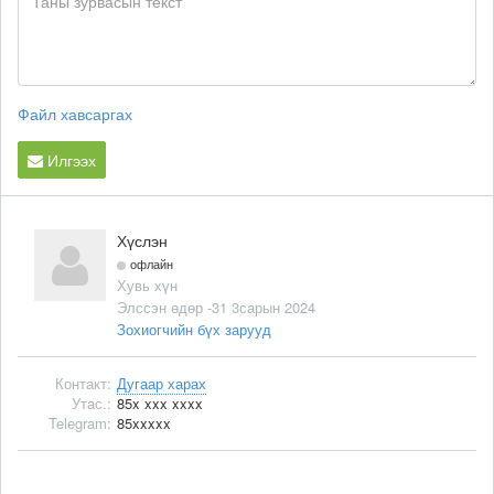
Файл хавсаргах
Илгээх
Хүслэн
офлайн
Хувь хүн
Элссэн өдөр -31 3сарын 2024
Зохиогчийн бүх зарууд
Контакт:
Дугаар харах
Утас.:
85x xxx xxxx
Telegram:
85xxxxx