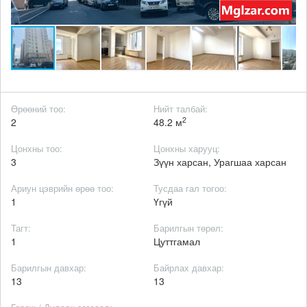
Өрөөний тоо:
Нийт талбай:
2
2
48.2 м
Цонхны тоо:
Цонхны харууц:
3
Зүүн харсан, Урагшаа харсан
Ариун цэврийн өрөө тоо:
Тусдаа гал тогоо:
1
Үгүй
Тагт:
Барилгын төрөл:
1
Цуттгамал
Барилгын давхар:
Байрлах давхар:
13
13