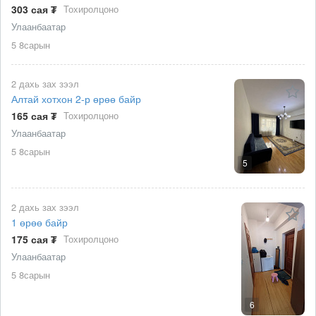
303 сая ₮
Тохиролцоно
Улаанбаатар
5 8сарын
2 дахь зах зээл
Алтай хотхон 2-р өрөө байр
165 сая ₮
Тохиролцоно
Улаанбаатар
5 8сарын
5
2 дахь зах зээл
1 өрөө байр
175 сая ₮
Тохиролцоно
Улаанбаатар
5 8сарын
6