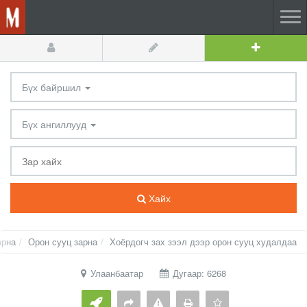
Бүх байршил
Бүх ангиллууд
Хайх
арна
Орон сууц зарна
Хоёрдогч зах зээл дээр орон сууц худалдаа
Улаанбаатар
Дугаар: 6268