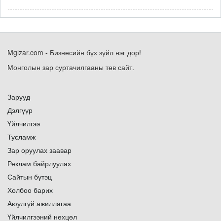
Mglzar.com - Бизнесийн бүх зүйл нэг дор!
Монголын зар суртачилгааны төв сайт.
Зарууд
Дэлгүүр
Үйлчилгээ
Тусламж
Зар оруулах заавар
Реклам байрлуулах
Сайтын бүтэц
Холбоо барих
Аюулгүй ажиллагаа
Үйлчилгээний нөхцөл