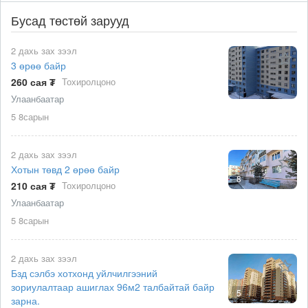
Бусад төстөй зарууд
2 дахь зах зээл
3 өрөө байр
260 сая ₮
Тохиролцоно
Улаанбаатар
5 8сарын
2 дахь зах зээл
Хотын төвд 2 өрөө байр
8
210 сая ₮
Тохиролцоно
Улаанбаатар
5 8сарын
2 дахь зах зээл
Бзд сэлбэ хотхонд уйлчилгээний
зориулалтаар ашиглах 96м2 талбайтай байр
5
зарна.