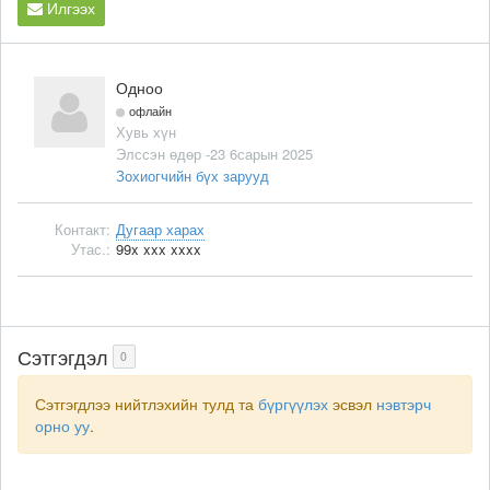
Илгээх
Одноо
офлайн
Хувь хүн
Элссэн өдөр -23 6сарын 2025
Зохиогчийн бүх зарууд
Контакт:
Дугаар харах
Утас.:
99x xxx xxxx
Сэтгэгдэл
0
Сэтгэгдлээ нийтлэхийн тулд та
бүргүүлэх
эсвэл
нэвтэрч
орно уу
.