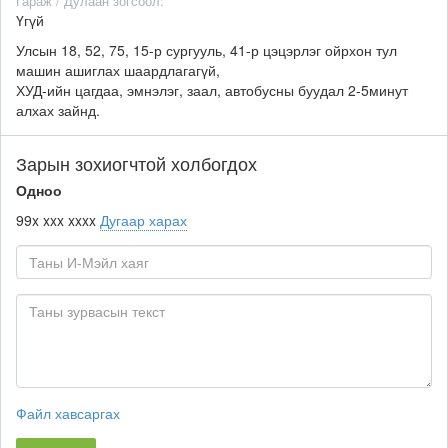
Гараж / Дулаан зогсоол:
Үгүй
Улсын 18, 52, 75, 15-р сургууль, 41-р цэцэрлэг ойрхон тул
машин ашиглах шаардлагагүй,
ХУД-ийн цагдаа, эмнэлэг, заал, автобусны буудал 2-5минут
алхах зайнд.
Зарын зохиогчтой холбогдох
Одноо
99x xxx xxxx
Дугаар харах
Файл хавсаргах