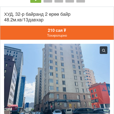
ХУД, 32-р байранд 2 өрөө байр
48.2м.кв/13давхар
210 сая ₮
Тохиролцоно