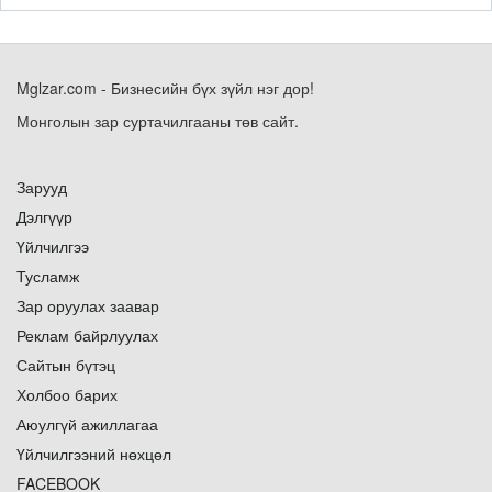
Mglzar.com - Бизнесийн бүх зүйл нэг дор!
Монголын зар суртачилгааны төв сайт.
Зарууд
Дэлгүүр
Үйлчилгээ
Тусламж
Зар оруулах заавар
Реклам байрлуулах
Сайтын бүтэц
Холбоо барих
Аюулгүй ажиллагаа
Үйлчилгээний нөхцөл
FACEBOOK