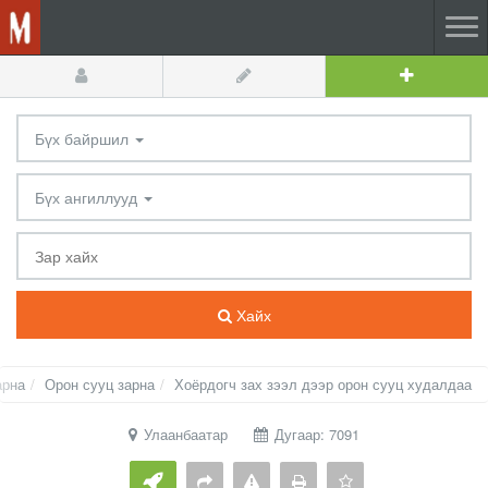
Бүх байршил
Бүх ангиллууд
Хайх
арна
Орон сууц зарна
Хоёрдогч зах зээл дээр орон сууц худалдаа
Улаанбаатар
Дугаар: 7091