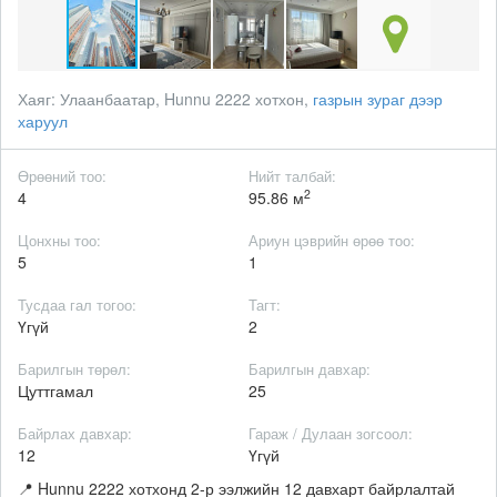
Хаяг:
Улаанбаатар, Hunnu 2222 хотхон,
газрын зураг дээр
харуул
Өрөөний тоо:
Нийт талбай:
2
4
95.86 м
Цонхны тоо:
Ариун цэврийн өрөө тоо:
5
1
Тусдаа гал тогоо:
Тагт:
Үгүй
2
Барилгын төрөл:
Барилгын давхар:
Цуттгамал
25
Байрлах давхар:
Гараж / Дулаан зогсоол:
12
Үгүй
📍 Hunnu 2222 хотхонд 2-р ээлжийн 12 давхарт байрлалтай