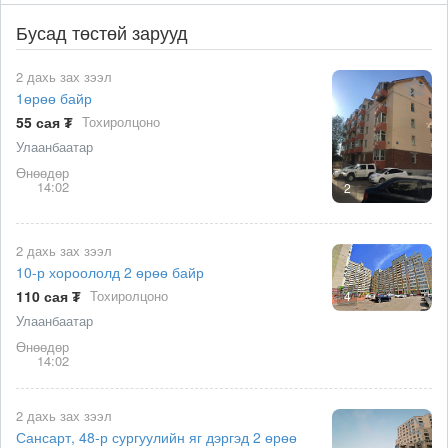
Бусад төстөй зарууд
2 дахь зах зээл
1өрөө байр
55 сая ₮
Тохиролцоно
Улаанбаатар
Өнөөдөр
14:02
2
2 дахь зах зээл
10-р хороололд 2 өрөө байр
110 сая ₮
Тохиролцоно
4
Улаанбаатар
Өнөөдөр
14:02
2 дахь зах зээл
Сансарт, 48-р сургуулийн яг дэргэд 2 өрөө