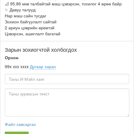
📐 95.86 мкв талбайтай маш цэвэрхэн, тохилог 4 өрөө байр
✨ Давуу талууд:
Нар маш сайн тусдаг
Зохион байгуулалт сайтай
2 ариун цэврийн өрөөтэй
Цэвэрхэн, ашиглалт багатай
Зарын зохиогчтой холбогдох
Орхон
99x xxx xxxx
Дугаар харах
Файл хавсаргах