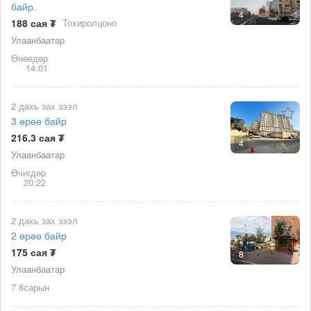
байр.
4
188 сая ₮
Тохиролцоно
Улаанбаатар
Өнөөдөр
14:01
2 дахь зах зээл
3 өрөө байр
216.3 сая ₮
4
Улаанбаатар
Өчигдөр
20:22
2 дахь зах зээл
2 өрөө байр
175 сая ₮
8
Улаанбаатар
7 8сарын