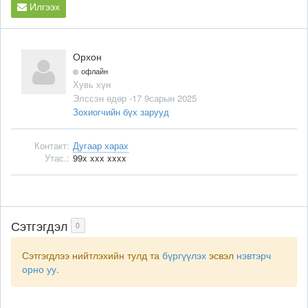
Илгээх
Орхон
офлайн
Хувь хүн
Элссэн өдөр -17 9сарын 2025
Зохиогчийн бүх зарууд
Контакт:
Дугаар харах
Утас.:
99x xxx xxxx
Сэтгэгдэл
0
Сэтгэгдлээ нийтлэхийн тулд та
бүргүүлэх
эсвэл
нэвтэрч
орно уу
.