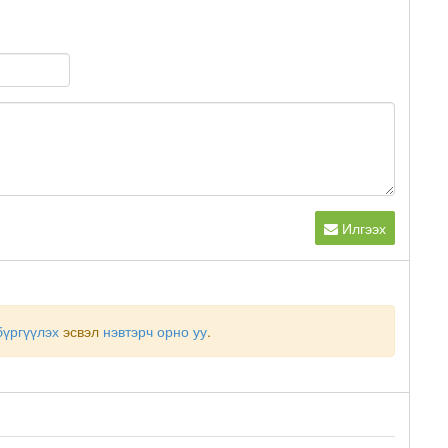
Илгээх
бүргүүлэх
эсвэл
нэвтэрч орно уу
.