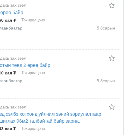
 дахь зах зээл
 өрөө байр
60 сая ₮
Тохиролцоно
лаанбаатар
5 8сарын
 дахь зах зээл
отын төвд 2 өрөө байр
10 сая ₮
Тохиролцоно
лаанбаатар
5 8сарын
 дахь зах зээл
зд сэлбэ хотхонд уйлчилгээний зориулалтаар
шиглах 96м2 талбайтай байр зарна.
03 сая ₮
Тохиролцоно