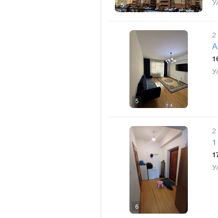
У
5
2
А
1
У
5
2
1
1
У
6