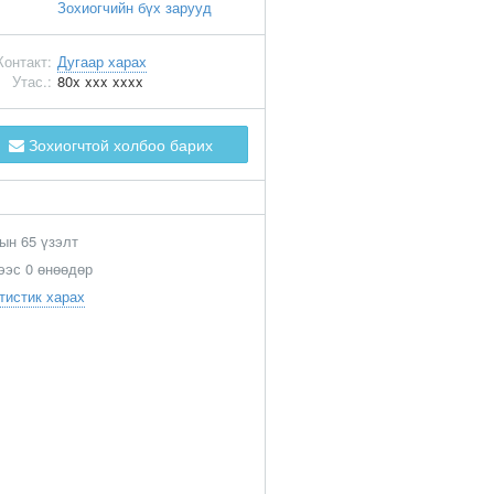
Зохиогчийн бүх зарууд
Контакт:
Дугаар харах
Утас.:
80x xxx xxxx
Зохиогчтой холбоо барих
ын 65 үзэлт
ээс 0 өнөөдөр
тистик харах