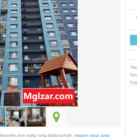
Зар
Үүн
Ста
рогийн зүүн хойд талд байрлалтай,
газрын зураг дээр