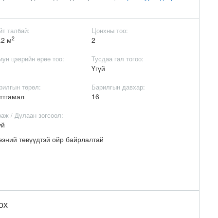
йт талбай:
Цонхны тоо:
2
.2 м
2
иун цэврийн өрөө тоо:
Тусдаа гал тогоо:
Үгүй
рилгын төрөл:
Барилгын давхар:
ттгамал
16
раж / Дулаан зогсоол:
үй
гээний төвүүдтэй ойр байрлалтай
ох