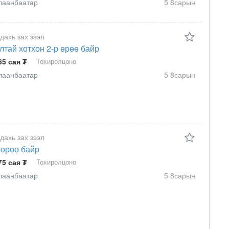
лаанбаатар
5 8сарын
 дахь зах зээл
лтай хотхон 2-р өрөө байр
65 сая ₮
Тохиролцоно
лаанбаатар
5 8сарын
 дахь зах зээл
 өрөө байр
75 сая ₮
Тохиролцоно
лаанбаатар
5 8сарын