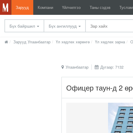
Зарууд
Компани
Үйлчилгээ
Таны сэдэв
Тусла
Бүх байршил
Бүх ангиллууд
Зарууд Улаанбаатар
Үл хөдлөх хөрөнгө
Үл хөдлөх зарна
О
Улаанбаатар
Дугаар: 7132
Офицер таун-д 2 өр