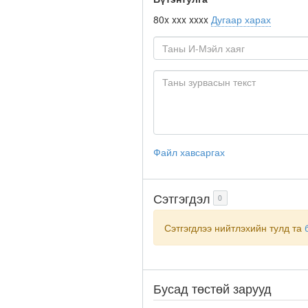
80x xxx xxxx
Дугаар харах
Файл хавсаргах
Сэтгэгдэл
0
Сэтгэгдлээ нийтлэхийн тулд та
Бусад төстөй зарууд