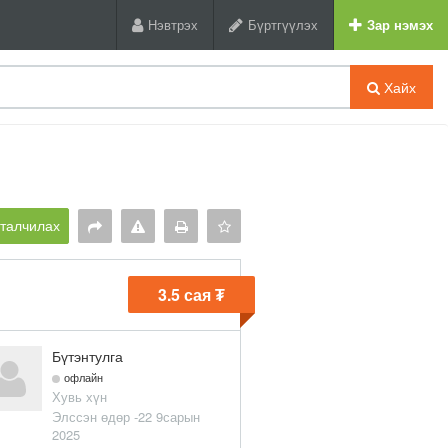
Нэвтрэх
Бүртгүүлэх
Зар нэмэх
Хайх
рталчилах
3.5 сая ₮
Бүтэнтулга
офлайн
Хувь хүн
Элссэн өдөр -22 9сарын
2025