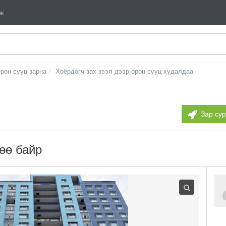
мж
рон сууц зарна
Хоёрдогч зах зээл дээр орон сууц худалдаа
Зар су
өө байр