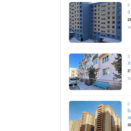
2
3
2
У
2
Х
2
У
8
2
Б
а
3