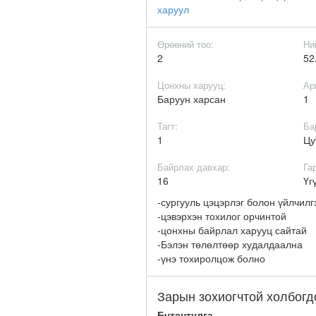
харуул
Өрөөний тоо:
Ни
2
52
Цонхны харууц:
Ар
Баруун харсан
1
Тагт:
Ба
1
Цу
Байрлах давхар:
Га
16
Үг
-сургууль цэцэрлэг болон үйлчил
-цэвэрхэн тохилог орчинтой
-цонхны байрлал харууц сайтай
-Бэлэн төлөлтөөр худалдаална
-үнэ тохиролцож болно
Зарын зохиогчтой холбогд
Бүтэнтулга