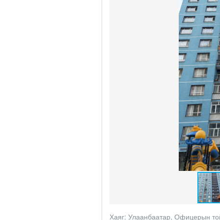
Хаяг:
Улаанбаатар, Офицерын той