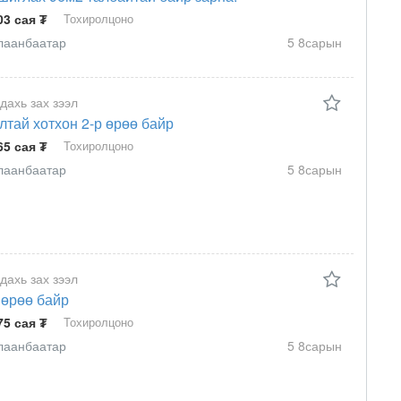
03 сая ₮
Тохиролцоно
лаанбаатар
5 8сарын
 дахь зах зээл
лтай хотхон 2-р өрөө байр
65 сая ₮
Тохиролцоно
лаанбаатар
5 8сарын
 дахь зах зээл
 өрөө байр
75 сая ₮
Тохиролцоно
лаанбаатар
5 8сарын