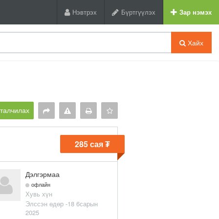
Нэвтрэх
Бүртгүүлэх
Зар нэмэх
Хайх
рталчилах
285 сая ₮
Дэлгэрмаа
офлайн
Хувь хүн
Элссэн өдөр -18 6сарын
2025