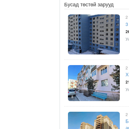
Бусад төстөй зарууд
2
3
2
У
2
Х
2
У
8
2
Б
а