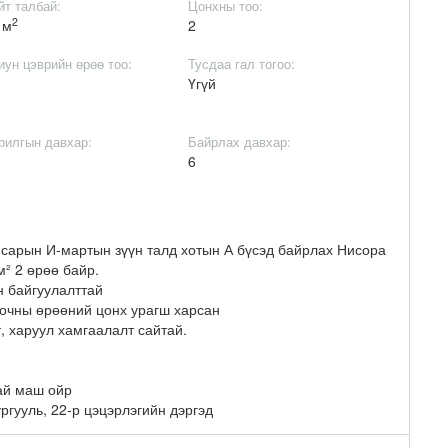
йт талбай:
Цонхны тоо:
2
 м
2
иун цэврийн өрөө тоо:
Тусдаа гал тогоо:
Үгүй
рилгын давхар:
Байрлах давхар:
6
6
нсарын И-мартын зүүн талд хотын А бүсэд байрлах Нисора
м² 2 өрөө байр.
н байгуулалттай
зочны өрөөний цонх урагш харсан
, харуул хамгаалалт сайтай.
ай маш ойр
сургууль, 22-р цэцэрлэгийн дэргэд