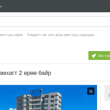
мж
рон сууц зарна
Хоёрдогч зах зээл дээр орон сууц худалдаа
Зар су
мхагт 2 өрөө байр