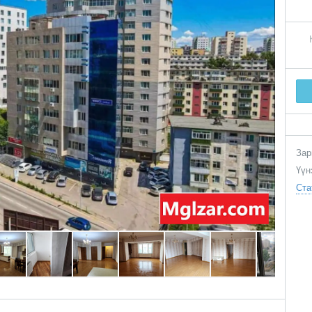
Зар
Үүн
Ста