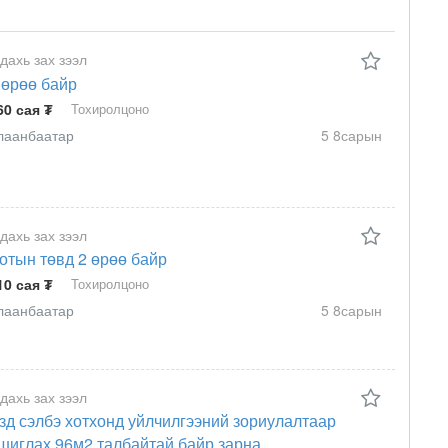
 дахь зах зээл
 өрөө байр
60 сая ₮
Тохиролцоно
лаанбаатар
5 8сарын
 дахь зах зээл
отын төвд 2 өрөө байр
10 сая ₮
Тохиролцоно
лаанбаатар
5 8сарын
 дахь зах зээл
зд сэлбэ хотхонд уйлчилгээний зориулалтаар
шиглах 96м2 талбайтай байр зарна.