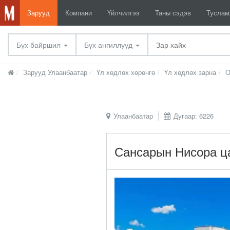
Зарууд
Компани
Үйлчилгээ
Таны сэдэв
Тусла
Бүх байршил
Бүх ангиллууд
Зарууд Улаанбаатар
Үл хөдлөх хөрөнгө
Үл хөдлөх зарна
О
Улаанбаатар
Дугаар: 6226
Сансарын Нисора ца