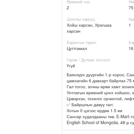
Өрөөний тоо:
Ни
2
75
Цонхны харууц:
Ар
Хойш харсан, Урагшаа
1
харсан
Барилгын төрөл:
Ба
Цуттгамал
1
Гараж / Дулаан зогсоол:
Үгүй
Баянзүрх дүүргийн 1-р хороо, Са
цамхагийн 6 давхарт байрлах 75 
Гал тогоо, зочны өрөө хамт зохио
Унтлагын өрөөний цонх хойшоо, 
Цэвэрхэн, тохилог орчинтой, лифт
✅ Байршлын давуу тал:
Хотын 0 цэгээс ердөө 1.5 км
Сансар худалдааны төв, E-Mart-т
English School of Mongolia, 48-р 