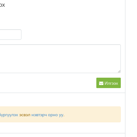
ох
Илгээх
бүргүүлэх
эсвэл
нэвтэрч орно уу
.