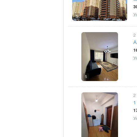
3
У
5
2
А
1
У
5
2
1
1
У