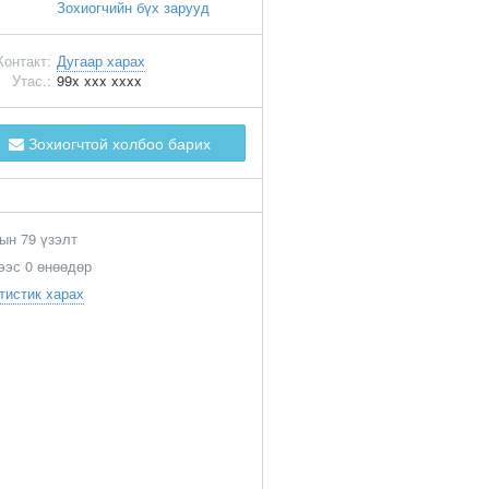
Зохиогчийн бүх зарууд
Контакт:
Дугаар харах
Утас.:
99x xxx xxxx
Зохиогчтой холбоо барих
ын 79 үзэлт
ээс 0 өнөөдөр
тистик харах