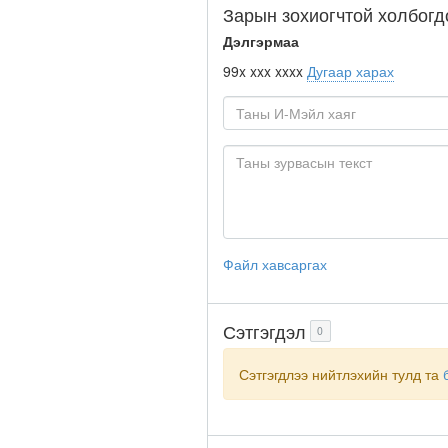
Зарын зохиогчтой холбогд
Дэлгэрмаа
99x xxx xxxx
Дугаар харах
Файл хавсаргах
Сэтгэгдэл
0
Сэтгэгдлээ нийтлэхийн тулд та