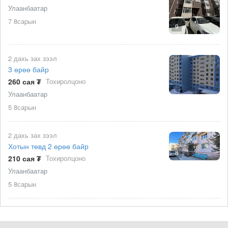
Улаанбаатар
7 8сарын
9
2 дахь зах зээл
3 өрөө байр
260 сая ₮
Тохиролцоно
Улаанбаатар
5 8сарын
2 дахь зах зээл
Хотын төвд 2 өрөө байр
8
210 сая ₮
Тохиролцоно
Улаанбаатар
5 8сарын