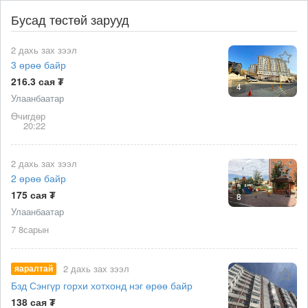
Бусад төстөй зарууд
2 дахь зах зээл
3 өрөө байр
216.3 сая ₮
4
Улаанбаатар
Өчигдөр
20:22
2 дахь зах зээл
2 өрөө байр
175 сая ₮
8
Улаанбаатар
7 8сарын
яаралтай
2 дахь зах зээл
Бзд Сэнгүр горхи хотхонд нэг өрөө байр
138 сая ₮