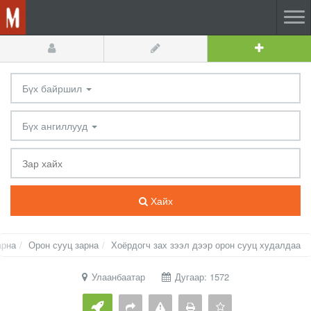
Бүх байршил
Бүх ангиллууд
Хайх
арна
Орон сууц зарна
Хоёрдогч зах зээл дээр орон сууц худалдаа
Улаанбаатар
Дугаар: 1572