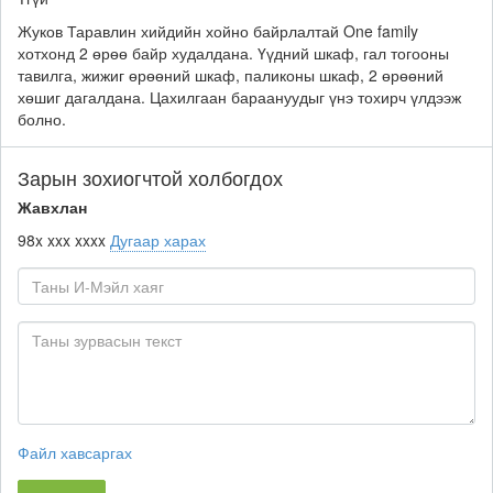
Жуков Таравлин хийдийн хойно байрлалтай One family
хотхонд 2 өрөө байр худалдана. Үүдний шкаф, гал тогооны
тавилга, жижиг өрөөний шкаф, паликоны шкаф, 2 өрөөний
хөшиг дагалдана. Цахилгаан бараануудыг үнэ тохирч үлдээж
болно.
Зарын зохиогчтой холбогдох
Жавхлан
98x xxx xxxx
Дугаар харах
Файл хавсаргах