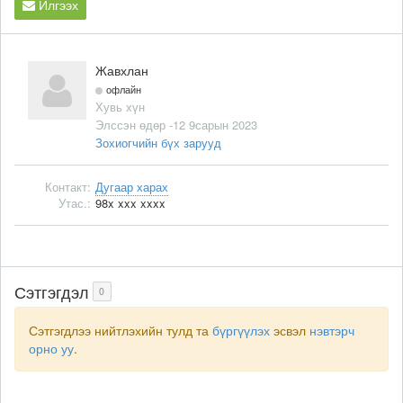
Илгээх
Жавхлан
офлайн
Хувь хүн
Элссэн өдөр -12 9сарын 2023
Зохиогчийн бүх зарууд
Контакт:
Дугаар харах
Утас.:
98x xxx xxxx
Сэтгэгдэл
0
Сэтгэгдлээ нийтлэхийн тулд та
бүргүүлэх
эсвэл
нэвтэрч
орно уу
.