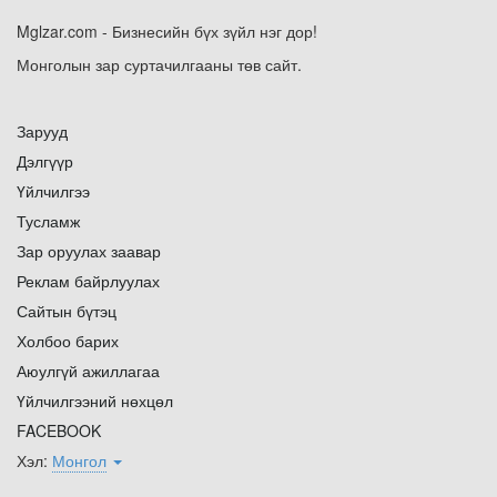
Mglzar.com - Бизнесийн бүх зүйл нэг дор!
Монголын зар суртачилгааны төв сайт.
Зарууд
Дэлгүүр
Үйлчилгээ
Тусламж
Зар оруулах заавар
Реклам байрлуулах
Сайтын бүтэц
Холбоо барих
Аюулгүй ажиллагаа
Үйлчилгээний нөхцөл
FACEBOOK
Хэл:
Монгол