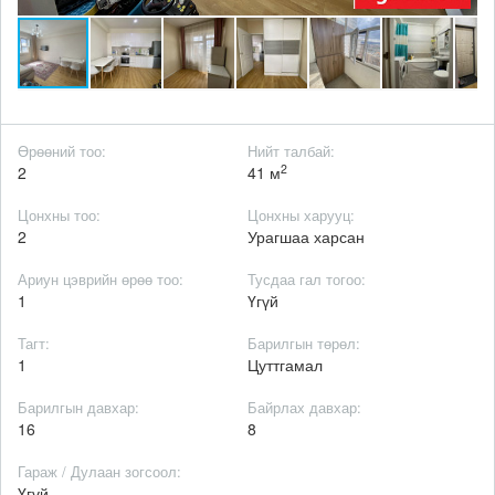
Өрөөний тоо:
Нийт талбай:
2
2
41 м
Цонхны тоо:
Цонхны харууц:
2
Урагшаа харсан
Ариун цэврийн өрөө тоо:
Тусдаа гал тогоо:
1
Үгүй
Тагт:
Барилгын төрөл:
1
Цуттгамал
Барилгын давхар:
Байрлах давхар:
16
8
Гараж / Дулаан зогсоол:
Үгүй