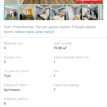
Хаяг:
Улаанбаатар, Хан уул дүүрэг яармаг 3 буудал Дөмөг
өргөө,
газрын зураг дээр харуул
Өрөөний тоо:
Нийт талбай:
2
3
76.88 м
Цонхны тоо:
Ариун цэврийн өрөө тоо:
3
1
Тусдаа гал тогоо:
Тагт:
Үгүй
1
Барилгын төрөл:
Барилгын давхар:
Цуттгамал
7
Байрлах давхар:
6