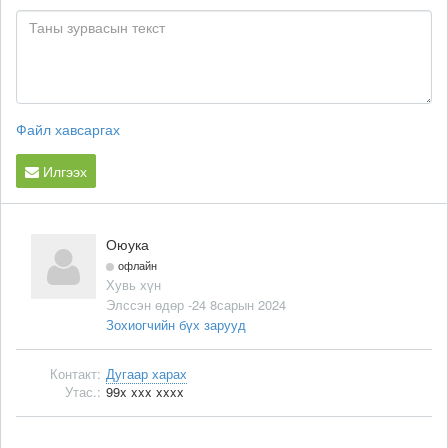
Файл хавсаргах
Илгээх
Оюука
офлайн
Хувь хүн
Элссэн өдөр -24 8сарын 2024
Зохиогчийн бүх зарууд
Контакт:
Дугаар харах
Утас.:
99x xxx xxxx