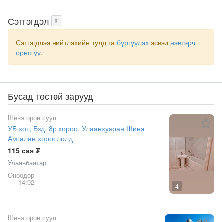
Сэтгэгдэл
0
Сэтгэгдлээ нийтлэхийн тулд та
бүргүүлэх
эсвэл
нэвтэрч
орно уу
.
Бусад төстөй зарууд
Шинэ орон сууц
УБ хот, Бзд, 8р хороо, Улаанхуаран Шинэ
Амгалан хороололд
115 сая ₮
Улаанбаатар
Өнөөдөр
14:02
4
Шинэ орон сууц