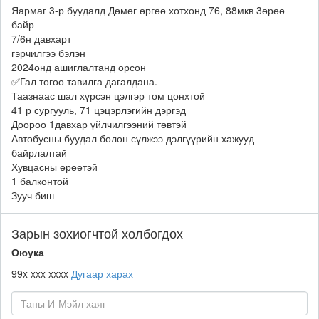
Яармаг 3-р буудалд Дөмөг өргөө хотхонд 76, 88мкв 3өрөө
байр
7/6н давхарт
гэрчилгээ бэлэн
2024онд ашиглалтанд орсон
✅Гал тогоо тавилга дагалдана.
Таазнаас шал хүрсэн цэлгэр том цонхтой
41 р сургууль, 71 цэцэрлэгийн дэргэд
Доороо 1давхар үйлчилгээний төвтэй
Автобусны буудал болон сүлжээ дэлгүүрийн хажууд
байрлалтай
Хувцасны өрөөтэй
1 балконтой
Зууч биш
Зарын зохиогчтой холбогдох
Оюука
99x xxx xxxx
Дугаар харах