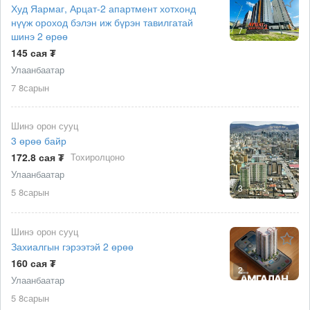
Худ Яармаг, Арцат-2 апартмент хотхонд
нүүж ороход бэлэн иж бүрэн тавилгатай
7
шинэ 2 өрөө
145 сая ₮
Улаанбаатар
7 8сарын
Шинэ орон сууц
3 өрөө байр
172.8 сая ₮
Тохиролцоно
Улаанбаатар
3
5 8сарын
Шинэ орон сууц
Захиалгын гэрээтэй 2 өрөө
160 сая ₮
2
Улаанбаатар
5 8сарын