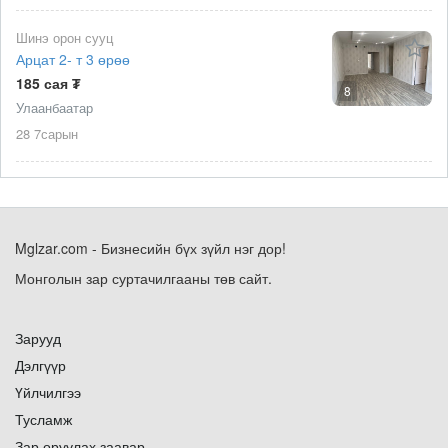
Шинэ орон сууц
Арцат 2- т 3 өрөө
185 сая ₮
8
Улаанбаатар
28 7сарын
Mglzar.com - Бизнесийн бүх зүйл нэг дор!
Монголын зар суртачилгааны төв сайт.
Зарууд
Дэлгүүр
Үйлчилгээ
Тусламж
Зар оруулах заавар