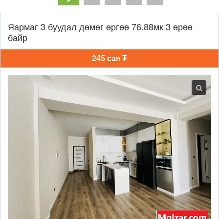
Яармаг 3 буудал дөмөг өргөө 76.88мк 3 өрөө
байр
245 сая ₮