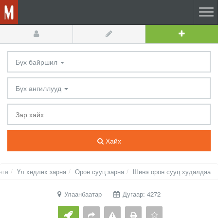
Бүх байршил
Бүх ангиллууд
Хайх
нгө
Үл хөдлөх зарна
Орон сууц зарна
Шинэ орон сууц худалдаа
Улаанбаатар
Дугаар: 4272