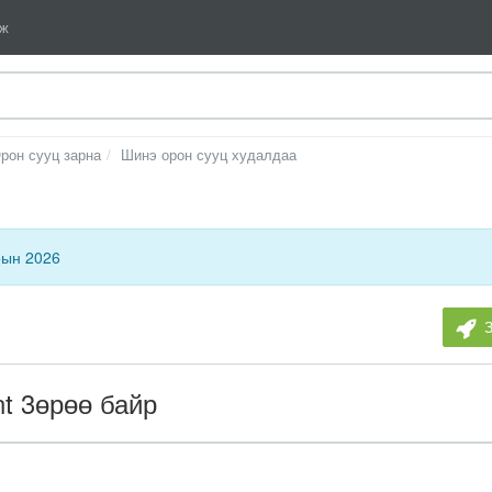
мж
рон сууц зарна
Шинэ орон сууц худалдаа
рын 2026
nt 3өрөө байр