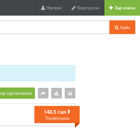
Нэвтрэх
Бүртгүүлэх
Зар нэмэх
Хайх
Зар сурталчилах
148.5 сая ₮
Тохиролцоно