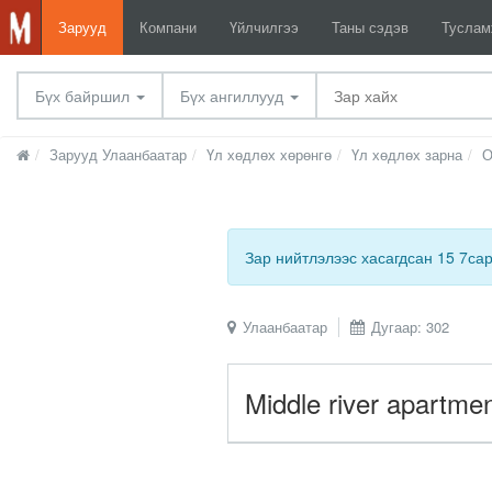
Зарууд
Компани
Үйлчилгээ
Таны сэдэв
Тусла
Бүх байршил
Бүх ангиллууд
Зарууд Улаанбаатар
Үл хөдлөх хөрөнгө
Үл хөдлөх зарна
О
Зар нийтлэлээс хасагдсан 15 7са
Улаанбаатар
Дугаар: 302
Middle river apartme