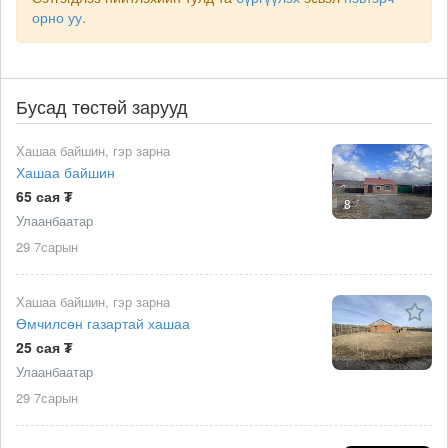
орно уу
.
Бусад төстөй зарууд
Хашаа байшин, гэр зарна
Хашаа байшин
65 сая ₮
8
Улаанбаатар
29 7сарын
Хашаа байшин, гэр зарна
Өмчилсөн газартай хашаа
25 сая ₮
Улаанбаатар
29 7сарын