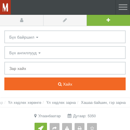
Бүх байршил
Бүх ангиллууд
Хайх
ар
Үл хөдлөх хөрөнгө
Үл хөдлөх зарна
Хашаа байшин, гэр зарна
Улаанбаатар
Дугаар: 5350