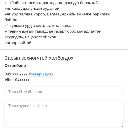
+++байшин тавилга дагалдана, дэлгүүр бараатай.
+яг хажуудаа улсын худагтай
+яг урд талдаа хороо, цагдаа, өрхийн эмнэлэг баригдаж
байгаа
+1 гудмын урд засмал зам тавигдсан
+ төвийн шугам тавигдсан газарт орох магадлалтай
+сургууль, цэцэрлэг ойрхон
+агаар сайтай
Зарын зохиогчтой холбогдох
Отгонбаяр
94x xxx xxxx
Дугаар харах
Viber
94xxxxx