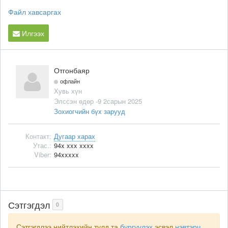
Файл хавсаргах
Илгээх
Отгонбаяр
офлайн
Хувь хүн
Элссэн өдөр -9 2сарын 2025
Зохиогчийн бүх зарууд
Контакт:
Дугаар харах
Утас.:
94x xxx xxxx
Viber:
94xxxxx
Сэтгэгдэл
0
Сэтгэгдлээ нийтлэхийн тулд та
бүргүүлэх
эсвэл
нэвтэрч