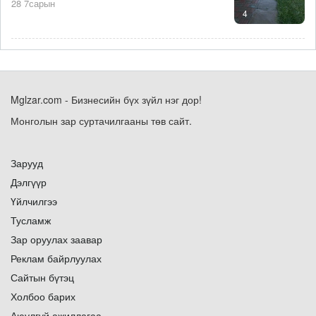
28 7сарын
4
Mglzar.com - Бизнесийн бүх зүйл нэг дор!
Монголын зар суртачилгааны төв сайт.
Зарууд
Дэлгүүр
Үйлчилгээ
Тусламж
Зар оруулах заавар
Реклам байрлуулах
Сайтын бүтэц
Холбоо барих
Аюулгүй ажиллагаа