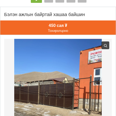
Бэлэн ажлын байртай хашаа байшин
450 сая ₮
Тохиролцоно