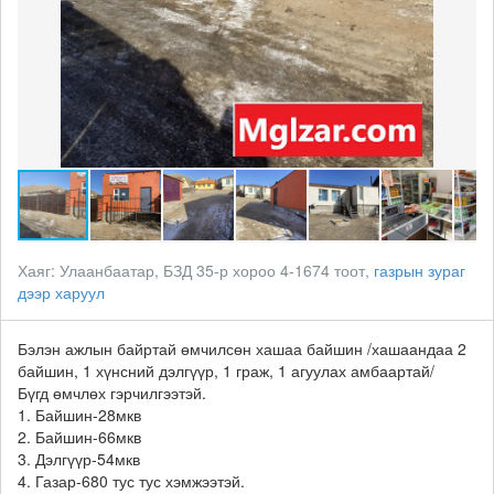
Хаяг:
Улаанбаатар, БЗД 35-р хороо 4-1674 тоот,
газрын зураг
дээр харуул
Бэлэн ажлын байртай өмчилсөн хашаа байшин /хашаандаа 2
байшин, 1 хүнсний дэлгүүр, 1 граж, 1 агуулах амбаартай/
Бүгд өмчлөх гэрчилгээтэй.
1. Байшин-28мкв
2. Байшин-66мкв
3. Дэлгүүр-54мкв
4. Газар-680 тус тус хэмжээтэй.