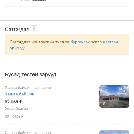
Сэтгэгдэл
0
Сэтгэгдлээ нийтлэхийн тулд та
бүргүүлэх
эсвэл
нэвтэрч
орно уу
.
Бусад төстөй зарууд
Хашаа байшин, гэр зарна
Хашаа байшин
65 сая ₮
8
Улаанбаатар
29 7сарын
Хашаа байшин, гэр зарна