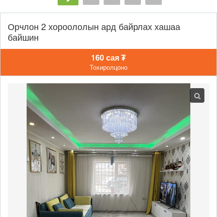
Орчлон 2 хороололын ард байрлах хашаа
байшин
160 сая ₮
Тохиролцоно