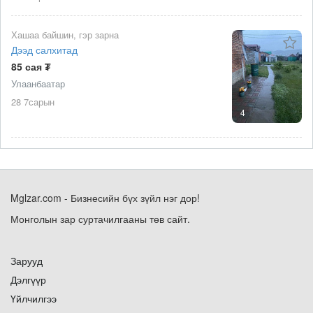
Хашаа байшин, гэр зарна
Дээд салхитад
85 сая ₮
Улаанбаатар
28 7сарын
4
Mglzar.com - Бизнесийн бүх зүйл нэг дор!
Монголын зар суртачилгааны төв сайт.
Зарууд
Дэлгүүр
Үйлчилгээ