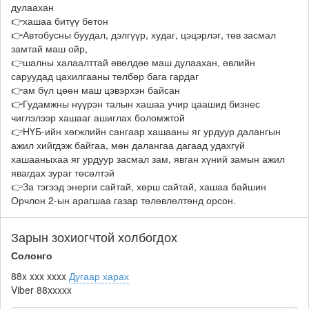
дулаахан
👉хашаа битүү бетон
👉Автобусны буудал, дэлгүүр, худаг, цэцэрлэг, төв засмал
замтай маш ойр,
👉шалны халаалттай өвөлдөө маш дулаахан, өвлийн
саруудад цахилгааны төлбөр бага гардаг
👉ам бүл цөөн маш цэвэрхэн байсан
👉Гудамжны нүүрэн талын хашаа учир цаашид бизнес
чиглэлээр хашааг ашиглах боломжтой
👉НҮБ-ийн хөгжлийн сангаар хашааны яг урдуур далангын
ажил хийгдэж байгаа, мөн далангаа дагаад удахгүй
хашааныхаа яг урдуур засмал зам, явган хүний замын ажил
явагдах зураг төсөлтэй
👉За тэгээд энерги сайтай, хөрш сайтай, хашаа байшин
Орчлон 2-ын арагшаа газар төлөвлөлтөнд орсон.
Зарын зохиогчтой холбогдох
Солонго
88x xxx xxxx
Дугаар харах
Viber
88xxxxx