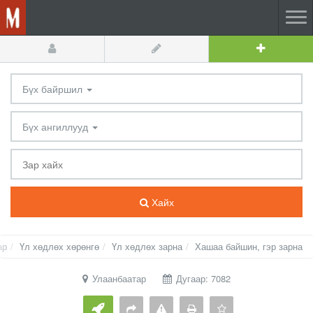
Бүх байршил
Бүх ангиллууд
Хайх
ар
Үл хөдлөх хөрөнгө
Үл хөдлөх зарна
Хашаа байшин, гэр зарна
Улаанбаатар
Дугаар: 7082