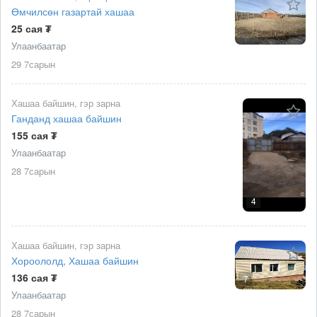
Өмчилсөн газартай хашаа
25 сая ₮
Улаанбаатар
29 7сарын
Хашаа байшин, гэр зарна
Ганданд хашаа байшин
155 сая ₮
Улаанбаатар
28 7сарын
4
Хашаа байшин, гэр зарна
Хороололд, Хашаа байшин
136 сая ₮
7
Улаанбаатар
28 7сарын