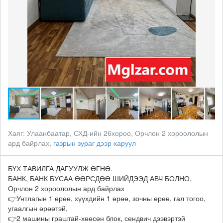
Хаяг:
Улаанбаатар, СХД-ийн 26хороо, Орчлон 2 хороололын
ард байрлах,
газрын зураг дээр харуул
БҮХ ТАВИЛГА ДАГУУЛЖ ӨГНӨ.
БАНК, БАНК БУСАА ӨӨРСДӨӨ ШИЙДЭЭД АВЧ БОЛНО.
Орчлон 2 хороололын ард байрлах
👉Унтлагын 1 өрөө, хүүхдийн 1 өрөө, зочны өрөө, гал тогоо,
угаалгын өрөөтэй,
👉2 машины граштай-хөөсөн блок, сендвич дээвэртэй