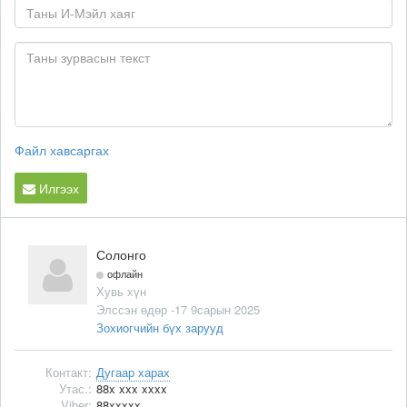
Файл хавсаргах
Илгээх
Солонго
офлайн
Хувь хүн
Элссэн өдөр -17 9сарын 2025
Зохиогчийн бүх зарууд
Контакт:
Дугаар харах
Утас.:
88x xxx xxxx
Viber:
88xxxxx