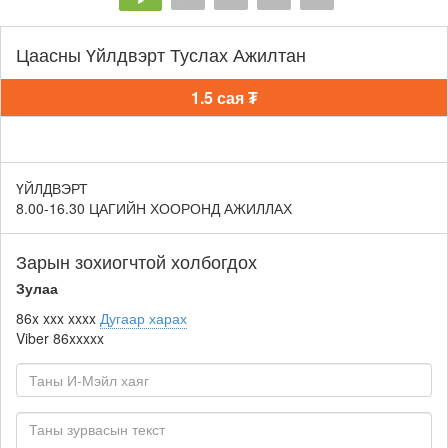
Цаасны Үйлдвэрт Туслах Ажилтан
1.5 сая ₮
ҮЙЛДВЭРТ
8.00-16.30 ЦАГИЙН ХООРОНД АЖИЛЛАХ
Зарын зохиогчтой холбогдох
Зулаа
86x xxx xxxx
Дугаар харах
Viber
86xxxxx