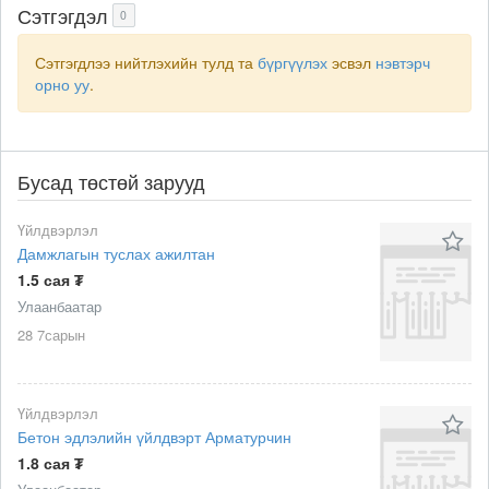
Сэтгэгдэл
0
Сэтгэгдлээ нийтлэхийн тулд та
бүргүүлэх
эсвэл
нэвтэрч
орно уу
.
Бусад төстөй зарууд
Үйлдвэрлэл
Дамжлагын туслах ажилтан
1.5 сая ₮
Улаанбаатар
28 7сарын
Үйлдвэрлэл
Бетон эдлэлийн үйлдвэрт Арматурчин
1.8 сая ₮