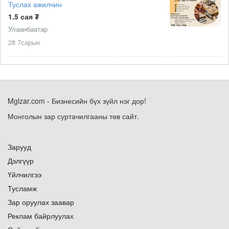
Туслах ажилчин
1.5 сая ₮
Улаанбаатар
28 7сарын
Mglzar.com - Бизнесийн бүх зүйл нэг дор!
Монголын зар суртачилгааны төв сайт.
Зарууд
Дэлгүүр
Үйлчилгээ
Тусламж
Зар оруулах заавар
Реклам байрлуулах