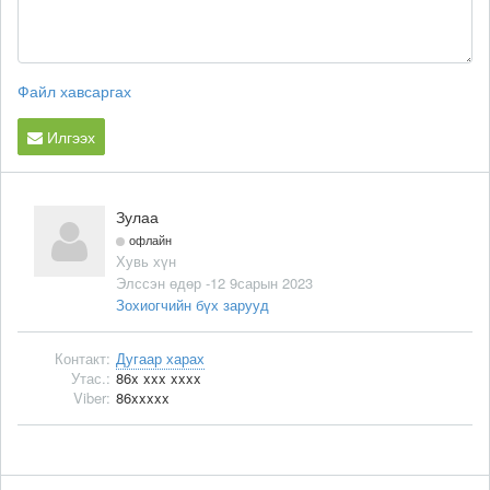
Файл хавсаргах
Илгээх
Зулаа
офлайн
Хувь хүн
Элссэн өдөр -12 9сарын 2023
Зохиогчийн бүх зарууд
Контакт:
Дугаар харах
Утас.:
86x xxx xxxx
Viber:
86xxxxx