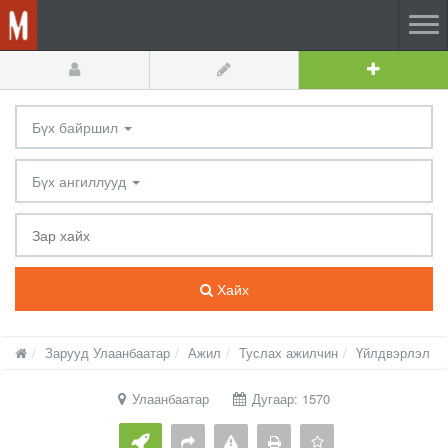
Бүх байршил
Бүх ангиллууд
Хайх
Зарууд Улаанбаатар
Ажил
Туслах ажилчин
Үйлдвэрлэл
Улаанбаатар
Дугаар: 1570