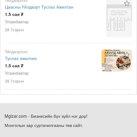
Үйлдвэрлэл
Цаасны Үйлдвэрт Туслах Ажилтан
1.5 сая ₮
Улаанбаатар
28 7сарын
Үйлдвэрлэл
Туслах ажилчин
1.5 сая ₮
Улаанбаатар
28 7сарын
Mglzar.com - Бизнесийн бүх зүйл нэг дор!
Монголын зар суртачилгааны төв сайт.