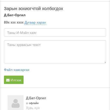
Зарын зохиогчтой холбогдох
Д.Бат-Оргил
89x xxx xxxx
Дугаар харах
Файл хавсаргах
Илгээх
Д.Бат-Оргил
офлайн
Хувь хүн