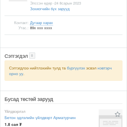
Элссэн өдөр -24 8сарын 2023
Зохиогчийн бүх зарууд
Контакт:
Дугаар харах
Утас.:
89x xxx xxxx
Сэтгэгдэл
0
Сэтгэгдлээ нийтлэхийн тулд та
бүргүүлэх
эсвэл
нэвтэрч
орно уу
.
Бусад төстөй зарууд
Үйлдвэрлэл
Бетон эдлэлийн үйлдвэрт Арматурчин
1.8 сая ₮