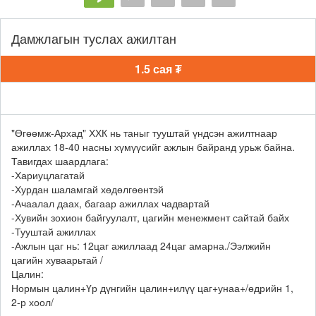
Дамжлагын туслах ажилтан
1.5 сая ₮
"Өгөөмж-Архад" ХХК нь таныг тууштай үндсэн ажилтнаар
ажиллах 18-40 насны хүмүүсийг ажлын байранд урьж байна.
Тавигдах шаардлага:
-Хариуцлагатай
-Хурдан шаламгай хөдөлгөөнтэй
-Ачаалал даах, багаар ажиллах чадвартай
-Хувийн зохион байгуулалт, цагийн менежмент сайтай байх
-Тууштай ажиллах
-Ажлын цаг нь: 12цаг ажиллаад 24цаг амарна./Ээлжийн
цагийн хуваарьтай /
Цалин:
Нормын цалин+Үр дүнгийн цалин+илүү цаг+унаа+/өдрийн 1,
2-р хоол/