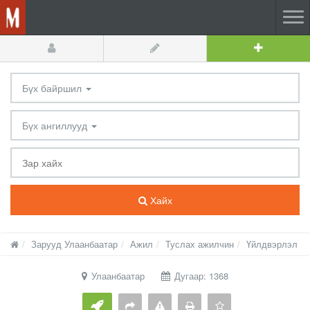
Бүх байршил
Бүх ангиллууд
Хайх
Зарууд Улаанбаатар
Ажил
Туслах ажилчин
Үйлдвэрлэл
Улаанбаатар
Дугаар: 1368