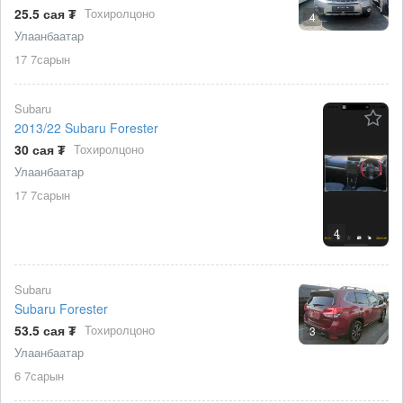
25.5 сая ₮
Тохиролцоно
4
Улаанбаатар
17 7сарын
Subaru
2013/22 Subaru Forester
30 сая ₮
Тохиролцоно
Улаанбаатар
17 7сарын
4
Subaru
Subaru Forester
53.5 сая ₮
Тохиролцоно
3
Улаанбаатар
6 7сарын