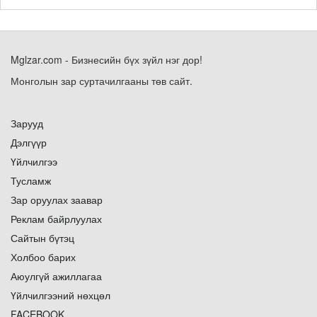
Mglzar.com - Бизнесийн бүх зүйл нэг дор!
Монголын зар суртачилгааны төв сайт.
Зарууд
Дэлгүүр
Үйлчилгээ
Тусламж
Зар оруулах заавар
Реклам байрлуулах
Сайтын бүтэц
Холбоо барих
Аюулгүй ажиллагаа
Үйлчилгээний нөхцөл
FACEBOOK