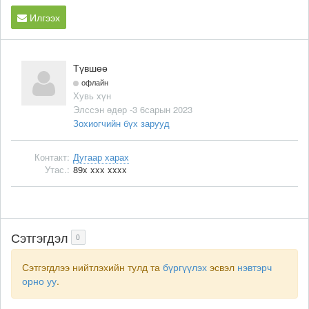
Илгээх
Түвшөө
офлайн
Хувь хүн
Элссэн өдөр -3 6сарын 2023
Зохиогчийн бүх зарууд
Контакт:
Дугаар харах
Утас.:
89x xxx xxxx
Сэтгэгдэл
0
Сэтгэгдлээ нийтлэхийн тулд та
бүргүүлэх
эсвэл
нэвтэрч
орно уу
.