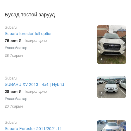
Бусад төстөй зарууд
Subaru
Subaru forester full option
75 сая ₮
Тохиролцоно
Улаанбаатар
28 7сарын
6
Subaru
SUBARU XV 2013 | 4x4 | Hybrid
28 сая ₮
Тохиролцоно
8
Улаанбаатар
20 7сарын
Subaru
Subaru Forester 2011/2021.11