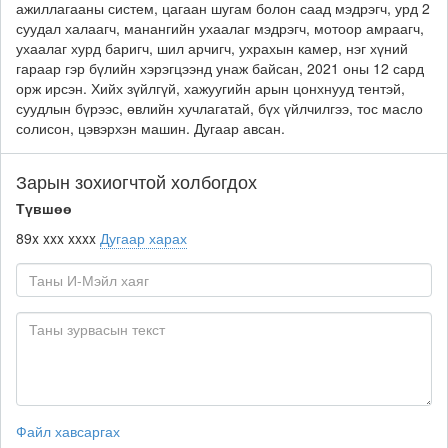
ажиллагааны систем, цагаан шугам болон саад мэдрэгч, урд 2
суудал халаагч, манангийн ухаалаг мэдрэгч, мотоор амраагч,
ухаалаг хурд баригч, шил арчигч, ухрахын камер, нэг хүний
гараар гэр бүлийн хэрэгцээнд унаж байсан, 2021 оны 12 сард
орж ирсэн. Хийх зүйлгүй, хажуугийн арын цонхнууд тентэй,
суудлын бүрээс, өвлийн хучлагатай, бүх үйлчилгээ, тос масло
солисон, цэвэрхэн машин. Дугаар авсан.
Зарын зохиогчтой холбогдох
Түвшөө
89x xxx xxxx
Дугаар харах
Файл хавсаргах