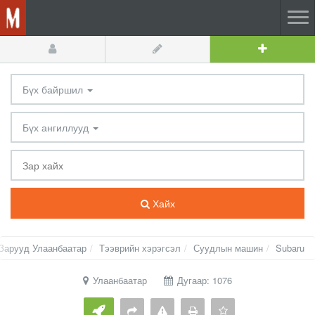
Бүх байршил
Бүх ангиллууд
Хайх
Зарууд Улаанбаатар
Тээврийн хэрэгсэл
Суудлын машин
Subaru
Улаанбаатар
Дугаар: 1076