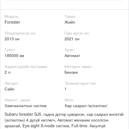
Модель:
Төрөл:
Forester
Жийп
Үйлдвэрлэсэн он:
Орж ирсэн он:
2013 он
2021 он
Гүйлт:
Хроп:
185000 км
Автомат
Хөдөлгүүрийн багтаамж:
Моторын төрөл:
2 л
Бензин
Нөхцөл:
Эзэмшигчдын тоо:
Сайн
1
Нэмэлт. шинж:
Өнгө:
Хамгаалалтын систем
Хар саарал /аспалтан/
Subaru forester SJ5, гадна дотор цэвэрхэн, хар саарал өнгөтэй
(аспалтан) 4 дугуй хөтлөгч, Автомат механик хосолсон
араатай, Eye-sight X-mode систем, Full-time. Аюулгүй