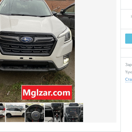
Зар
Үүн
Ста