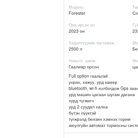
Модель:
Тө
Forester
Сп
Орж ирсэн он:
Гү
2023 он
23
Хөдөлгүүрийн багтаамж:
Мо
2500 л
Бе
Нэмэлт. шинж:
Өн
Гаалиар орсон
ца
Full option гаальтай
ухрах, хажуу, урд камер
bluetooth, wi-fi холбогдож Gps заа
урд машин цагаан шугам дагана
хурд түгжигч
урд 2 суудал хална
бүтэн лүүктэй
түгжрэлд бензин хэмнэх горим
аюулгүйн автомат тормосны сист