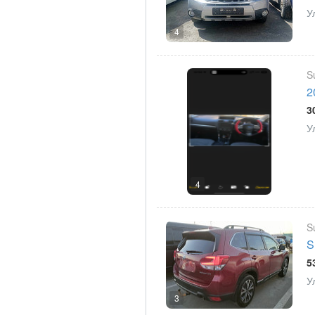
У
4
S
2
3
У
4
S
S
5
У
3