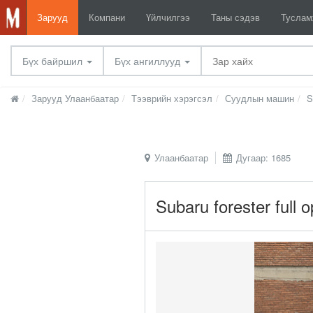
Зарууд
Компани
Үйлчилгээ
Таны сэдэв
Тусла
Бүх байршил
Бүх ангиллууд
Зарууд Улаанбаатар
Тээврийн хэрэгсэл
Суудлын машин
S
Улаанбаатар
Дугаар: 1685
Subaru forester full o