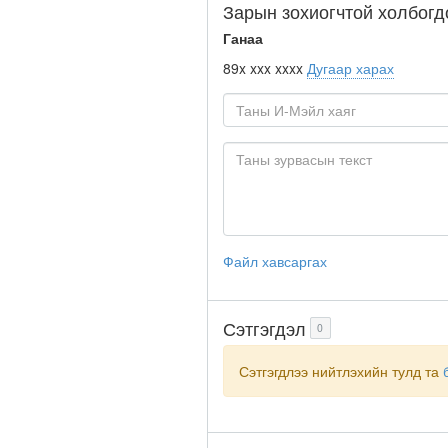
Зарын зохиогчтой холбогд
Ганаа
89x xxx xxxx
Дугаар харах
Файл хавсаргах
Сэтгэгдэл
0
Сэтгэгдлээ нийтлэхийн тулд та