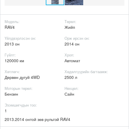
Модель:
Төрөл:
RAV4
Жийп
Үйлдвэрлэсэн он:
Орж ирсэн он:
2013 он
2014 он
Гүйлт:
Хроп:
120000 км
Автомат
Хөтлөгч:
Хөдөлгүүрийн багтаамж:
Дөрвөн дугуй 4WD
2500 л
Моторын төрөл:
Нөхцөл:
Бензин
Сайн
Эзэмшигчдын тоо:
1
2013.2014 онтой зөв рүльтэй RAV4