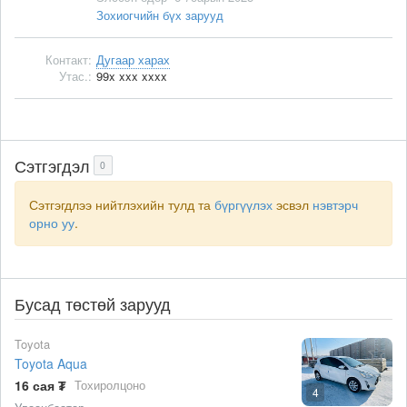
Зохиогчийн бүх зарууд
Контакт:
Дугаар харах
Утас.:
99x xxx xxxx
Сэтгэгдэл
0
Сэтгэгдлээ нийтлэхийн тулд та
бүргүүлэх
эсвэл
нэвтэрч
орно уу
.
Бусад төстөй зарууд
Toyota
Toyota Aqua
16 сая ₮
Тохиролцоно
4