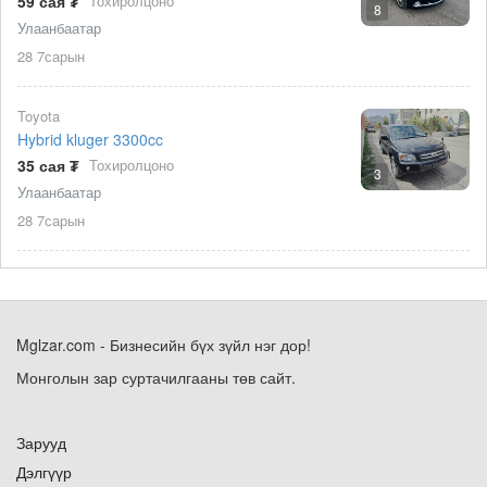
59 сая ₮
Тохиролцоно
8
Улаанбаатар
28 7сарын
Toyota
Hybrid kluger 3300cc
35 сая ₮
Тохиролцоно
3
Улаанбаатар
28 7сарын
Mglzar.com - Бизнесийн бүх зүйл нэг дор!
Монголын зар суртачилгааны төв сайт.
Зарууд
Дэлгүүр