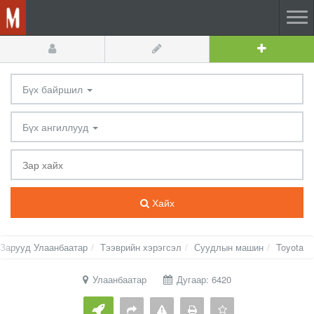
Бүх байршил
Бүх ангиллууд
Хайх
Зарууд Улаанбаатар
Тээврийн хэрэгсэл
Суудлын машин
Toyota
Улаанбаатар
Дугаар: 6420