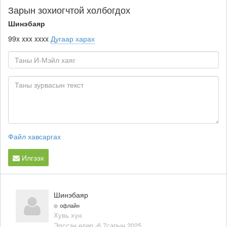
Зарын зохиогчтой холбогдох
Шинэбаяр
99x xxx xxxx
Дугаар харах
Файл хавсаргах
Илгээх
Шинэбаяр
офлайн
Хувь хүн
Элссэн өдөр -6 7сарын 2025