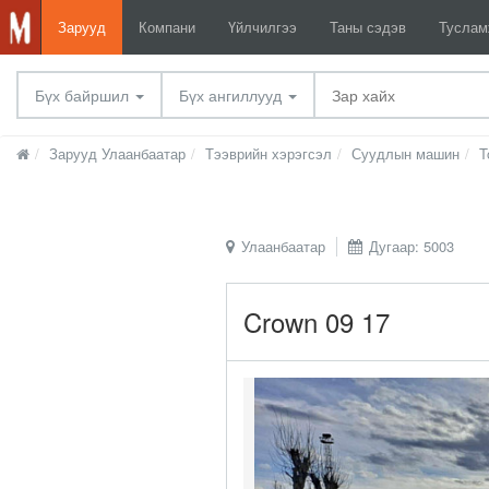
Зарууд
Компани
Үйлчилгээ
Таны сэдэв
Тусла
Бүх байршил
Бүх ангиллууд
Зарууд Улаанбаатар
Тээврийн хэрэгсэл
Суудлын машин
T
Улаанбаатар
Дугаар: 5003
Crown 09 17