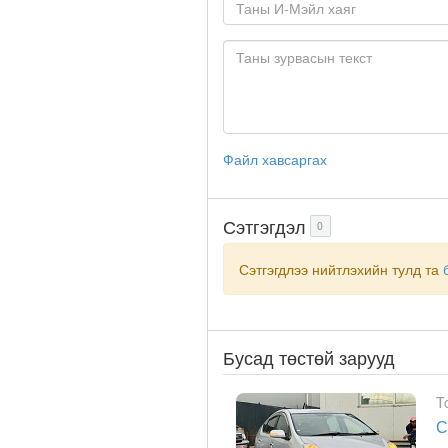
Файл хавсаргах
Сэтгэгдэл
0
Сэтгэгдлээ нийтлэхийн тулд та
Бусад төстөй зарууд
T
С