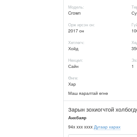
Модель:
Тө
Crown
Су
Орж ирсэн он:
Гү
2017 он
10
Хөтлөгч:
Хө
Хойд
35
Нөхцөл:
Эз
Сайн
1
Өнгө:
Хар
Маш яаралтай өгнө
Зарын зохиогчтой холбогд
Анхбаяр
94x xxx xxxx
Дугаар харах