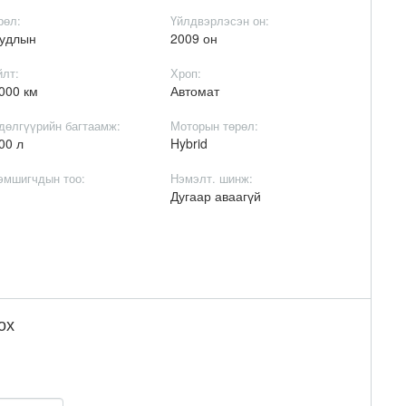
рөл:
Үйлдвэрлэсэн он:
удлын
2009 он
йлт:
Хроп:
000 км
Автомат
дөлгүүрийн багтаамж:
Моторын төрөл:
00 л
Hybrid
эмшигчдын тоо:
Нэмэлт. шинж:
Дугаар аваагүй
ох