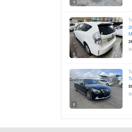
4
T
2
М
2
У
2
T
T
5
У
8