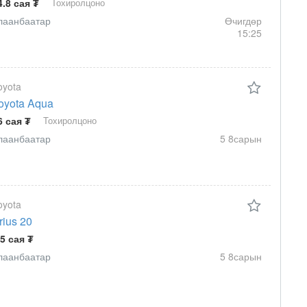
4.8 сая ₮
Тохиролцоно
лаанбаатар
Өчигдөр
15:25
oyota
oyota Aqua
6 сая ₮
Тохиролцоно
лаанбаатар
5 8сарын
oyota
rius 20
.5 сая ₮
лаанбаатар
5 8сарын