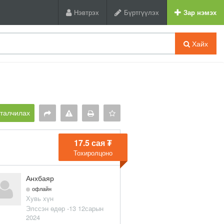
Нэвтрэх
Бүртгүүлэх
Зар нэмэх
Хайх
рталчилах
17.5 сая ₮
Тохиролцоно
Анхбаяр
офлайн
Хувь хүн
Элссэн өдөр -13 12сарын
2024