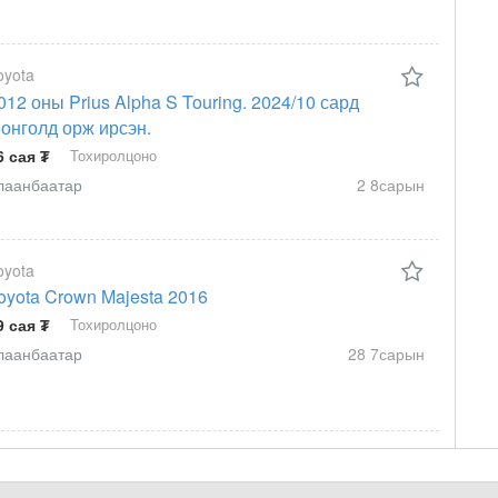
oyota
012 оны Prius Alpha S Touring. 2024/10 сард
онголд орж ирсэн.
6 сая ₮
Тохиролцоно
лаанбаатар
2 8сарын
oyota
oyota Crown Majesta 2016
9 сая ₮
Тохиролцоно
лаанбаатар
28 7сарын