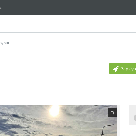
мж
oyota
Зар су