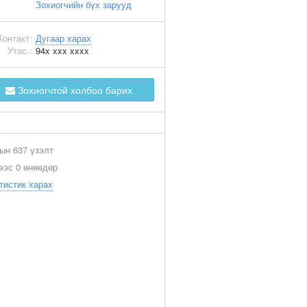
Зохиогчийн бүх зарууд
Контакт:
Дугаар харах
Утас.:
94x xxx xxxx
Зохиогчтой холбоо барих
ын 637 үзэлт
ээс 0 өнөөдөр
тистик харах