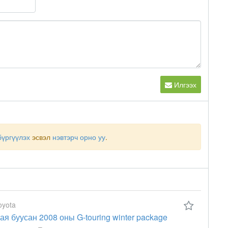
Илгээх
бүргүүлэх
эсвэл
нэвтэрч орно уу
.
oyota
ая буусан 2008 оны G-touring winter package