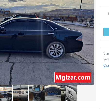
Зар
Үүн
Ста