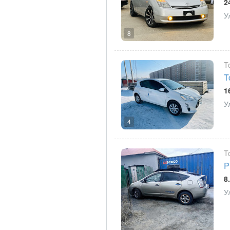
2
У
8
T
T
1
У
4
T
P
8
У