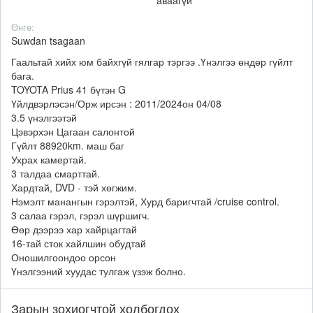
аваагүй
Өнгө:
Suwdan tsagaan
Гаальтай хийх юм байхгүй гялгар тэргээ .Үнэлгээ өндөр гүйлт
бага.
TOYOTA Prius 41 бүтэн G
Үйлдвэрлэсэн/Орж ирсэн : 2011/2024он 04/08
3.5 үнэлгээтэй
Цэвэрхэн Цагаан салонтой
Гүйлт 88920km. маш баг
Ухрах камертай.
3 талдаа смарттай.
Хардтай, DVD - тэй хөгжим.
Нэмэлт манангын гэрэлтэй, Хурд баригчтай /cruise control.
3 салаа гэрэл, гэрэл шүршигч.
Өөр дээрээ хар хайрцагтай
16-тай сток хайлшин обудтай
Оношилгоондоо орсон
Үнэлгээний хуудас тулгаж үзэж болно.
Зарын зохиогчтой холбогдох