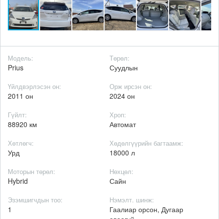
Модель:
Төрөл:
Prius
Суудлын
Үйлдвэрлэсэн он:
Орж ирсэн он:
2011 он
2024 он
Гүйлт:
Хроп:
88920 км
Автомат
Хөтлөгч:
Хөдөлгүүрийн багтаамж:
Урд
18000 л
Моторын төрөл:
Нөхцөл:
Hybrid
Сайн
Эзэмшигчдын тоо:
Нэмэлт. шинж:
1
Гаалиар орсон, Дугаар