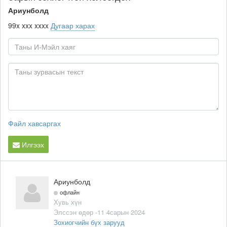
Ариунболд
99x xxx xxxx
Дугаар харах
Файл хавсаргах
Илгээх
Ариунболд
офлайн
Хувь хүн
Элссэн өдөр -11 4сарын 2024
Зохиогчийн бүх зарууд