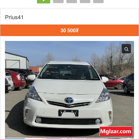
Prius41
30 500₮