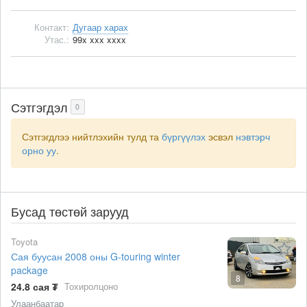
Контакт:
Дугаар харах
Утас.:
99x xxx xxxx
Сэтгэгдэл
0
Сэтгэгдлээ нийтлэхийн тулд та
бүргүүлэх
эсвэл
нэвтэрч
орно уу
.
Бусад төстөй зарууд
Toyota
Сая буусан 2008 оны G-touring winter
package
8
24.8 сая ₮
Тохиролцоно
Улаанбаатар