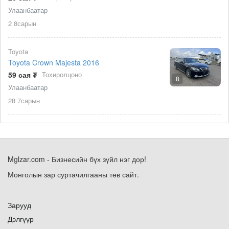
Улаанбаатар
2 8сарын
Toyota
Toyota Crown Majesta 2016
59 сая ₮
Тохиролцоно
8
Улаанбаатар
28 7сарын
Mglzar.com - Бизнесийн бүх зүйл нэг дор!
Монголын зар суртачилгааны төв сайт.
Зарууд
Дэлгүүр