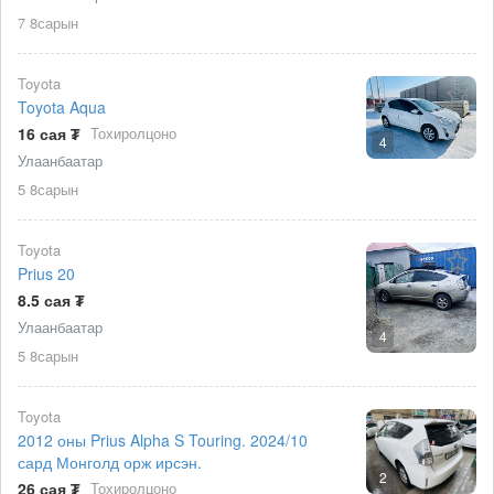
7 8сарын
Toyota
Toyota Aqua
16 сая ₮
Тохиролцоно
4
Улаанбаатар
5 8сарын
Toyota
Prius 20
8.5 сая ₮
Улаанбаатар
4
5 8сарын
Toyota
2012 оны Prius Alpha S Touring. 2024/10
сард Монголд орж ирсэн.
2
26 сая ₮
Тохиролцоно