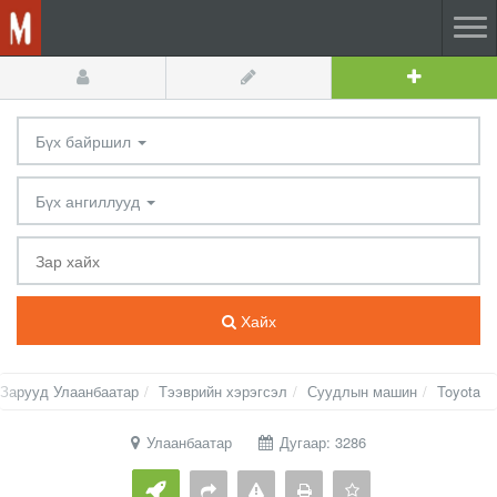
Бүх байршил
Бүх ангиллууд
Хайх
Зарууд Улаанбаатар
Тээврийн хэрэгсэл
Суудлын машин
Toyota
Улаанбаатар
Дугаар: 3286