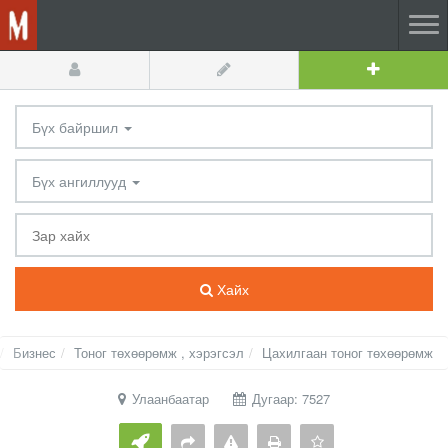
Бүх байршил
Бүх ангиллууд
Хайх
Бизнес
Тоног төхөөрөмж , хэрэгсэл
Цахилгаан тоног төхөөрөмж
Улаанбаатар
Дугаар: 7527