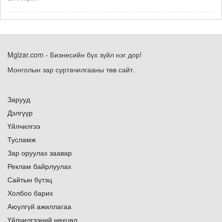
Mglzar.com - Бизнесийн бүх зүйл нэг дор!
Монголын зар суртачилгааны төв сайт.
Зарууд
Дэлгүүр
Үйлчилгээ
Тусламж
Зар оруулах заавар
Реклам байрлуулах
Сайтын бүтэц
Холбоо барих
Аюулгүй ажиллагаа
Үйлчилгээний нөхцөл