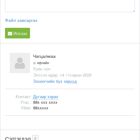
Файл хавсаргах
Илгээх
Чагцалмаа
офлайн
Хувь хүн
Элссэн өдөр -14 11сарын 2025
Зохиогчийн бүх зарууд
Контакт:
Дугаар харах
Утас.:
88x xxx xxxx
Viber:
88xxxxx
Сэтгэгдэл
0