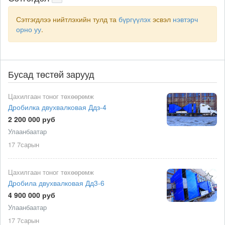
Сэтгэгдлээ нийтлэхийн тулд та
бүргүүлэх
эсвэл
нэвтэрч
орно уу
.
Бусад төстөй зарууд
Цахилгаан тоног төхөөрөмж
Дробилка двухвалковая Ддз-4
2 200 000 руб
Улаанбаатар
17 7сарын
Цахилгаан тоног төхөөрөмж
Дробила двухвалковая Дд3-6
4 900 000 руб
Улаанбаатар
17 7сарын