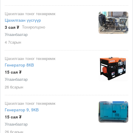
Цахилгаан тоног төхөөрөмж
Цахилгаан үүсгүүр
3 сая ₮
Тохиролцоно
3
Улаанбаатар
4 7сарын
Цахилгаан тоног төхөөрөмж
Генератор 8КВ
15 сая ₮
Улаанбаатар
26 6сарын
Цахилгаан тоног төхөөрөмж
Генератор 9, 9КВ
15 сая ₮
Улаанбаатар
26 6сарын