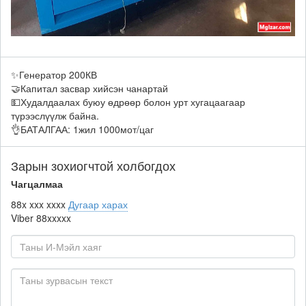
✨Генератор 200КВ
🤝Капитал засвар хийсэн чанартай
💵Худалдаалах буюу өдрөөр болон урт хугацаагаар
түрээслүүлж байна.
👌БАТАЛГАА: 1жил 1000мот/цаг
Зарын зохиогчтой холбогдох
Чагцалмаа
88x xxx xxxx
Дугаар харах
Viber
88xxxxx