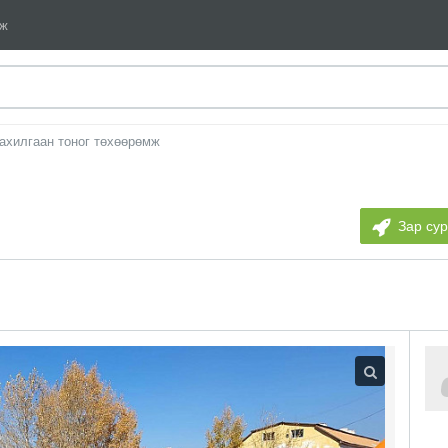
мж
ахилгаан тоног төхөөрөмж
Зар су