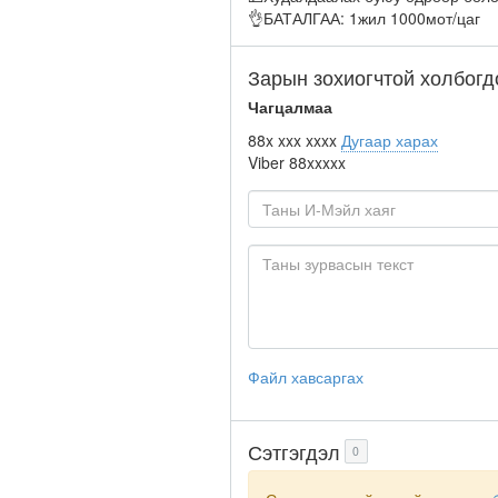
👌БАТАЛГАА: 1жил 1000мот/цаг
Зарын зохиогчтой холбогд
Чагцалмаа
88x xxx xxxx
Дугаар харах
Viber
88xxxxx
Файл хавсаргах
Сэтгэгдэл
0