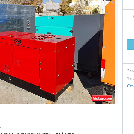
Зар
Үүн
Ста
й
 урт хугацаагаар түрээслүүлж байна.