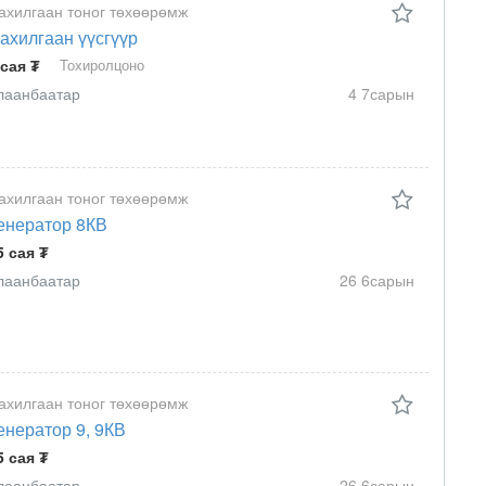
ахилгаан тоног төхөөрөмж
ахилгаан үүсгүүр
 сая ₮
Тохиролцоно
лаанбаатар
4 7сарын
ахилгаан тоног төхөөрөмж
енератор 8КВ
5 сая ₮
лаанбаатар
26 6сарын
ахилгаан тоног төхөөрөмж
енератор 9, 9КВ
5 сая ₮
лаанбаатар
26 6сарын