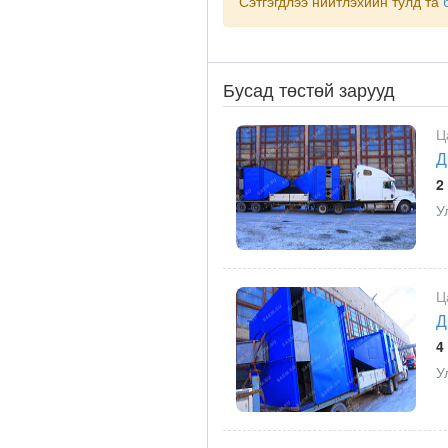
Сэтгэгдлээ нийтлэхийн тулд та
Бусад төстөй зарууд
Ц
Д
2
У
Ц
Д
4
У