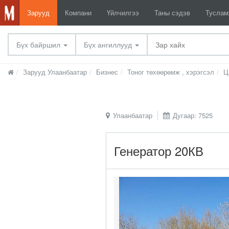
Зарууд
Компани
Үйлчилгээ
Таны сэдэв
Тусла
Бүх байршил
Бүх ангиллууд
Зарууд Улаанбаатар
Бизнес
Тоног төхөөрөмж , хэрэгсэл
Ц
Улаанбаатар
Дугаар: 7525
Генератор 20КВ