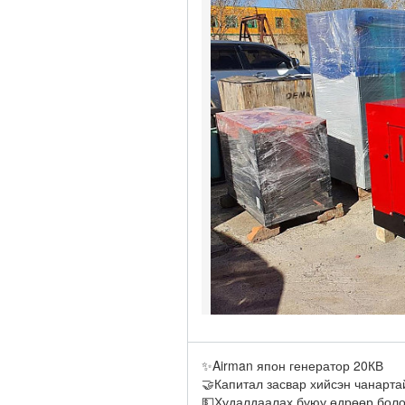
✨Airman япон генератор 20КВ
🤝Капитал засвар хийсэн чанарта
💵Худалдаалах буюу өдрөөр болон