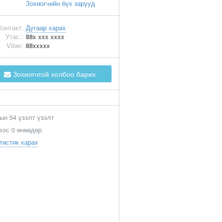
Зохиогчийн бүх зарууд
Контакт:
Дугаар харах
Утас.:
88x xxx xxxx
Viber:
88xxxxx
Зохиогчтой холбоо барих
ын 54 үзэлт үзэлт
ээс 0 өнөөдөр
тистик харах