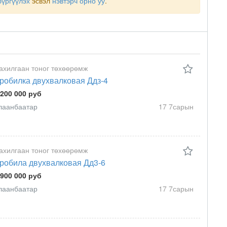
бүргүүлэх
эсвэл
нэвтэрч орно уу
.
ахилгаан тоног төхөөрөмж
робилка двухвалковая Ддз-4
 200 000 руб
лаанбаатар
17 7сарын
ахилгаан тоног төхөөрөмж
робила двухвалковая Дд3-6
 900 000 руб
лаанбаатар
17 7сарын