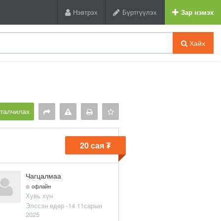
Нэвтрэх
Бүртгүүлэх
Зар нэмэх
Хайх
рталчилах
20 сая ₮
Чагцалмаа
офлайн
Хувь хүн
Элссэн өдөр -14 11сарын
2025