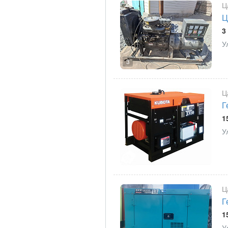
Ц
Ц
3
У
3
Ц
Г
1
У
Ц
Г
1
У