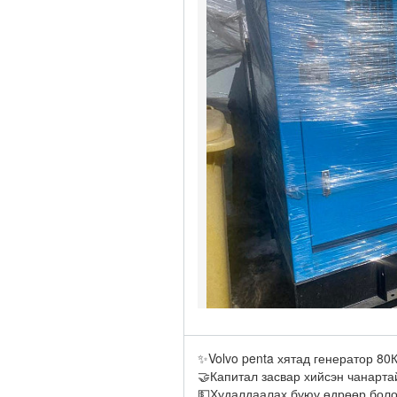
✨Volvo penta хятад генератор 80
🤝Капитал засвар хийсэн чанарта
💵Худалдаалах буюу өдрөөр болон