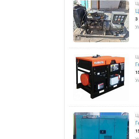
Ц
Ц
3
У
3
Ц
Г
1
У
Ц
Г
1
У