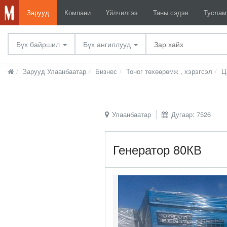
Зарууд
Компани
Үйлчилгээ
Таны сэдэв
Тусла
Бүх байршил
Бүх ангиллууд
Зарууд Улаанбаатар
Бизнес
Тоног төхөөрөмж , хэрэгсэл
Ц
Улаанбаатар
Дугаар: 7526
Генератор 80КВ