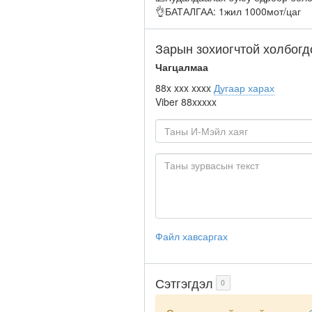
👌БАТАЛГАА: 1жил 1000мот/цаг
Зарын зохиогчтой холбогд
Чагцалмаа
88x xxx xxxx
Дугаар харах
Viber
88xxxxx
Файл хавсаргах
Сэтгэгдэл
0