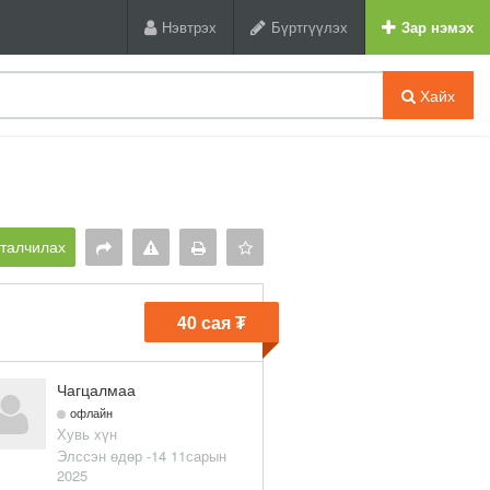
Нэвтрэх
Бүртгүүлэх
Зар нэмэх
Хайх
рталчилах
40 сая ₮
Чагцалмаа
офлайн
Хувь хүн
Элссэн өдөр -14 11сарын
2025