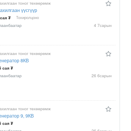
ахилгаан тоног төхөөрөмж
ахилгаан үүсгүүр
 сая ₮
Тохиролцоно
лаанбаатар
4 7сарын
ахилгаан тоног төхөөрөмж
енератор 8КВ
5 сая ₮
лаанбаатар
26 6сарын
ахилгаан тоног төхөөрөмж
енератор 9, 9КВ
5 сая ₮
лаанбаатар
26 6сарын