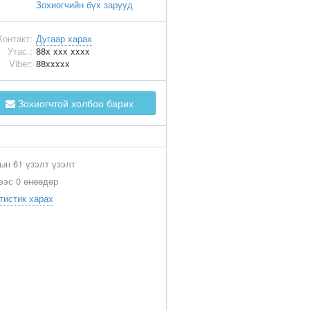
Зохиогчийн бүх зарууд
Контакт:
Дугаар харах
Утас.:
88x xxx xxxx
Viber:
88xxxxx
Зохиогчтой холбоо барих
ын 61 үзэлт үзэлт
ээс 0 өнөөдөр
тистик харах