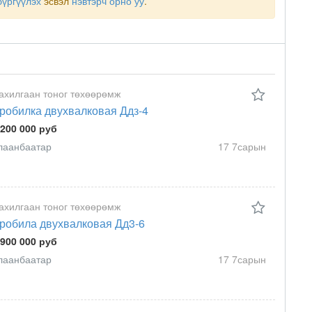
бүргүүлэх
эсвэл
нэвтэрч орно уу
.
ахилгаан тоног төхөөрөмж
робилка двухвалковая Ддз-4
 200 000 руб
лаанбаатар
17 7сарын
ахилгаан тоног төхөөрөмж
робила двухвалковая Дд3-6
 900 000 руб
лаанбаатар
17 7сарын