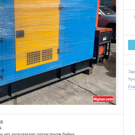
Зар
Үүн
Ста
КВ
й
 урт хугацаагаар түрээслүүлж байна.