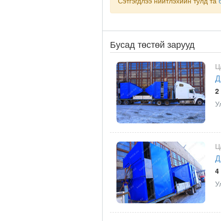
Сэтгэгдлээ нийтлэхийн тулд та
Бусад төстөй зарууд
Ц
Д
2
У
Ц
Д
4
У