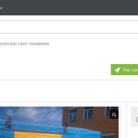
мж
ахилгаан тоног төхөөрөмж
Зар су