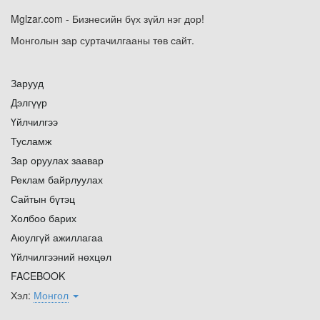
Mglzar.com - Бизнесийн бүх зүйл нэг дор!
Монголын зар суртачилгааны төв сайт.
Зарууд
Дэлгүүр
Үйлчилгээ
Тусламж
Зар оруулах заавар
Реклам байрлуулах
Сайтын бүтэц
Холбоо барих
Аюулгүй ажиллагаа
Үйлчилгээний нөхцөл
FACEBOOK
Хэл:
Монгол