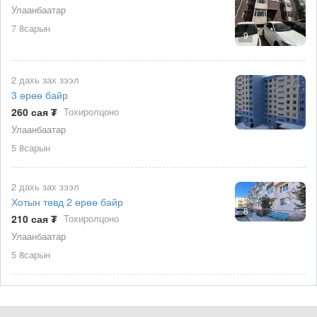
Улаанбаатар
7 8сарын
9
2 дахь зах зээл
3 өрөө байр
260 сая ₮
Тохиролцоно
Улаанбаатар
5 8сарын
2 дахь зах зээл
Хотын төвд 2 өрөө байр
8
210 сая ₮
Тохиролцоно
Улаанбаатар
5 8сарын