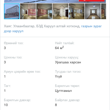
Хаяг:
Улаанбаатар, БЗД Харуул алтай хотхонд,
газрын зураг
дээр харуул
Өрөөний тоо:
Нийт талбай:
2
3
64 м
Цонхны тоо:
Цонхны харууц:
3
Урагшаа харсан
Ариун цэврийн өрөө тоо:
Тусдаа гал тогоо:
1
Үгүй
Тагт:
Барилгын төрөл:
1
Цуттгамал
Барилгын давхар:
Байрлах давхар:
10
8