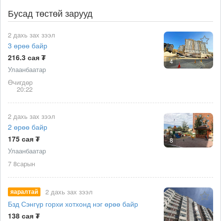
Бусад төстөй зарууд
2 дахь зах зээл
3 өрөө байр
216.3 сая ₮
4
Улаанбаатар
Өчигдөр
20:22
2 дахь зах зээл
2 өрөө байр
175 сая ₮
8
Улаанбаатар
7 8сарын
яаралтай
2 дахь зах зээл
Бзд Сэнгүр горхи хотхонд нэг өрөө байр
138 сая ₮