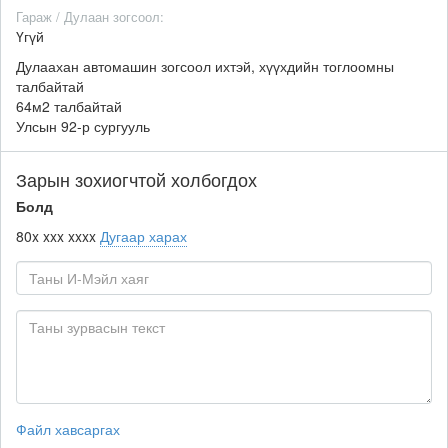
Гараж / Дулаан зогсоол:
Үгүй
Дулаахан автомашин зогсоол ихтэй, хүүхдийн тоглоомны
талбайтай
64м2 талбайтай
Улсын 92-р сургууль
Зарын зохиогчтой холбогдох
Болд
80x xxx xxxx
Дугаар харах
Файл хавсаргах