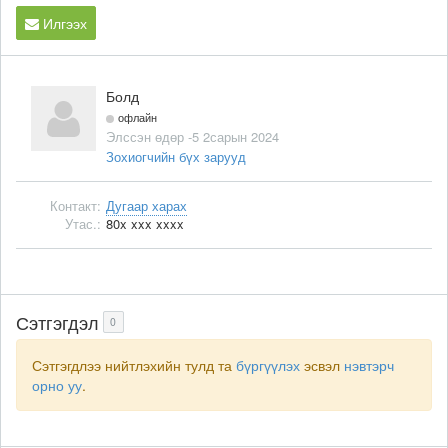
Илгээх
Болд
офлайн
Элссэн өдөр -5 2сарын 2024
Зохиогчийн бүх зарууд
Контакт:
Дугаар харах
Утас.:
80x xxx xxxx
Сэтгэгдэл
0
Сэтгэгдлээ нийтлэхийн тулд та
бүргүүлэх
эсвэл
нэвтэрч
орно уу
.