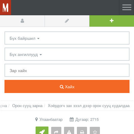
Бүх байршил
Бүх ангиллууд
Хайх
арна
Орон сууц зарна
Хоёрдогч зах зээл дээр орон сууц худалдаа
Улаанбаатар
Дугаар: 2715