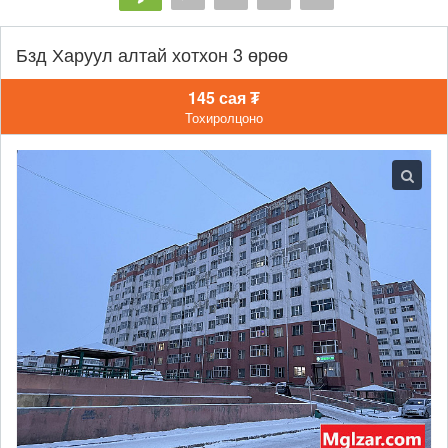
Бзд Харуул алтай хотхон 3 өрөө
145 сая ₮
Тохиролцоно